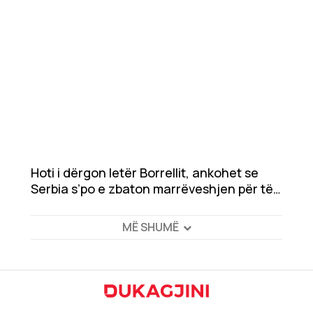
Hoti i dërgon letër Borrellit, ankohet se
Serbia s’po e zbaton marrëveshjen për të
zhdukurit
MË SHUMË