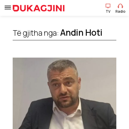
TV
Radio
Andin Hoti
Të gjitha nga:
TV
Radio
Lajme
Sport
Pikëpamje
Art Jete
Kulturë