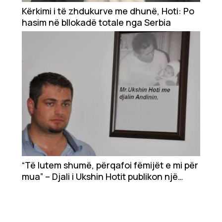
Showbiz
Kërkimi i të zhdukurve me dhunë, Hoti: Po
hasim në bllokadë totale nga Serbia
Ekonomi
Teknologji
Udhëtime
DuVideo
“Të lutem shumë, përqafoi fëmijët e mi për
mua” – Djali i Ukshin Hotit publikon një
shkrim të babait të tij