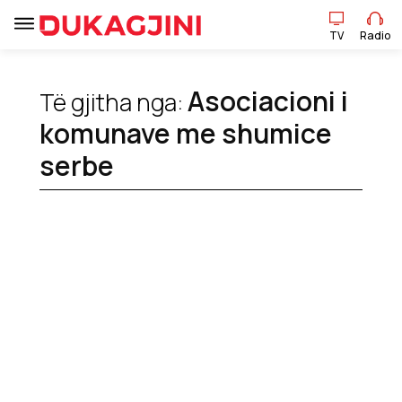
TV
Radio
Asociacioni i
Të gjitha nga:
TV
Radio
komunave me shumice
serbe
Lajme
Sport
Pikëpamje
Art Jete
Kulturë