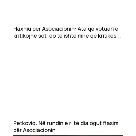
Showbiz
Ekonomi
Haxhiu për Asociacionin: Ata që votuan e
Teknologji
kritikojnë sot, do të ishte mirë që kritikës t’i
paraprijë kërkim falja
Udhëtime
DuVideo
Petkoviq: Në rundin e ri të dialogut flasim
për Asociacionin