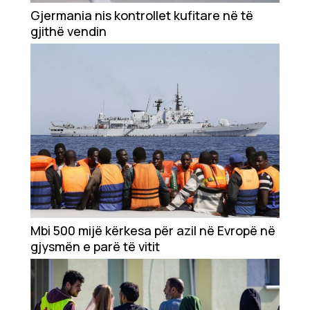
Gjermania nis kontrollet kufitare në të
Ekonomi
gjithë vendin
Teknologji
Udhëtime
DuVideo
Mbi 500 mijë kërkesa për azil në Evropë në
gjysmën e parë të vitit