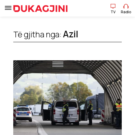
TV
Radio
TV
Radio
Azil
Të gjitha nga:
Lajme
Sport
Pikëpamje
Art Jete
Kulturë
Showbiz