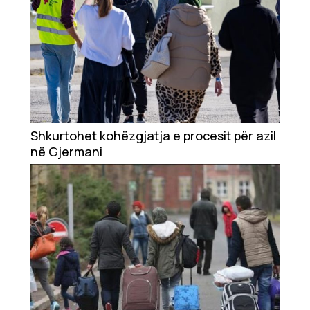
Shkurtohet kohëzgjatja e procesit për azil
në Gjermani