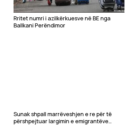
Rritet numri i azilkërkuesve në BE nga
Ballkani Perëndimor
Sunak shpall marrëveshjen e re për të
përshpejtuar largimin e emigrantëve
shqiptarë nga Britania