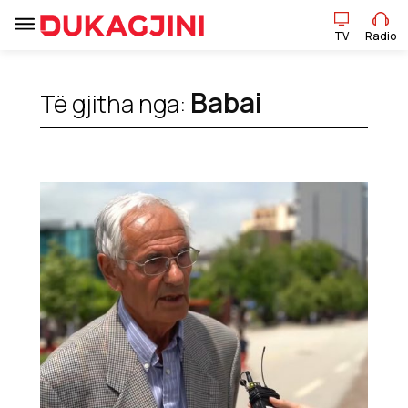
TV
Radio
Babai
Të gjitha nga:
TV
Radio
Lajme
Sport
Pikëpamje
Art Jete
Kulturë
Showbiz