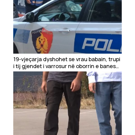
19-vjeçarja dyshohet se vrau babain, trupi
i tij gjendet i varrosur në oborrin e banesës
në Durrës