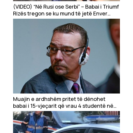
(VIDEO) “Në Rusi ose Serbi” – Babai i Triumf
Rizës tregon se ku mund të jetë Enver
Ekonomi
Sekiraqa
Teknologji
Udhëtime
DuVideo
Muajin e ardhshëm pritet të dënohet
babai i 15-vjeçarit që vrau 4 studentë në
Miçigan