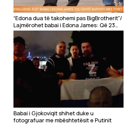
“Edona dua të takohemi pas BigBrotherit”/
Lajmërohet babai i Edona James: Që 23
vite nuk e kam pa
Babai i Gjokoviqit shihet duke u
fotografuar me mbështetësit e Putinit