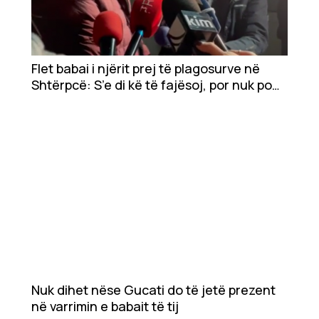
Flet babai i njërit prej të plagosurve në
Shtërpcë: S’e di kë të fajësoj, por nuk po
shkon kështu
Nuk dihet nëse Gucati do të jetë prezent
në varrimin e babait të tij