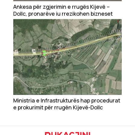
Ankesa për zgjerimin e rrugës Kijevë –
Dollc, pronarëve iu rrezikohen bizneset
Teknologji
Udhëtime
DuVideo
Ministria e Infrastrukturës hap procedurat
e prokurimit për rrugën Kijevë-Dollc