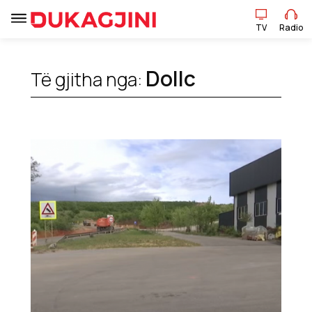
TV
Radio
TV
Radio
Dollc
Të gjitha nga:
Lajme
Sport
Pikëpamje
Art Jete
Kulturë
Showbiz
Ekonomi