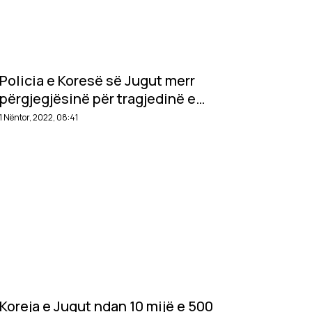
Policia e Koresë së Jugut merr
përgjegjësinë për tragjedinë e
Halloween-it në Seul
1 Nëntor, 2022, 08:41
Koreja e Jugut ndan 10 mijë e 500