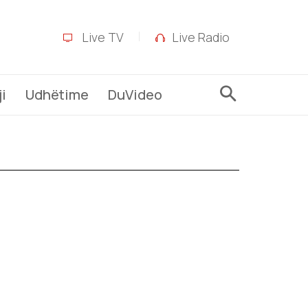
Live TV
Live Radio
i
Udhëtime
DuVideo