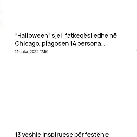
“Halloween” sjell fatkeqësi edhe në
Chicago, plagosen 14 persona
përfshirë tre fëmijë
1 Nëntor, 2022, 17:56
13 veshje inspiruese për festën e