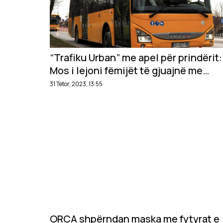
“Trafiku Urban” me apel për prindërit:
Mos i lejoni fëmijët të gjuajnë me
vezë në drejtim të autobusëve
31 Tetor, 2023, 13:55
ORCA shpërndan maska me fytyrat e