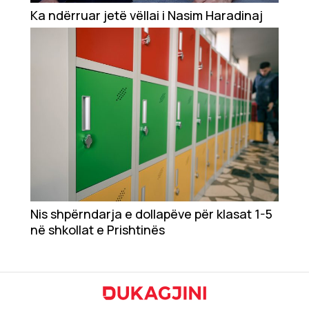
Ka ndërruar jetë vëllai i Nasim Haradinaj
Teknologji
Udhëtime
DuVideo
Nis shpërndarja e dollapëve për klasat 1-5
në shkollat e Prishtinës