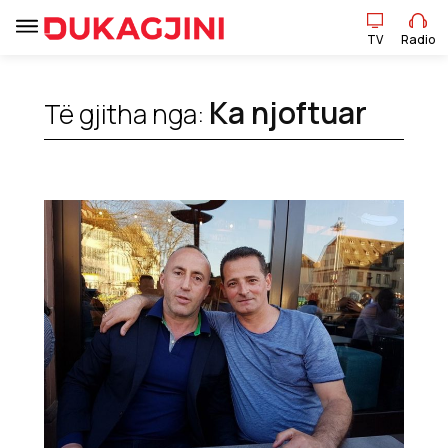
TV
Radio
TV
Radio
Ka njoftuar
Të gjitha nga:
Lajme
Sport
Pikëpamje
Art Jete
Kulturë
Showbiz
Ekonomi