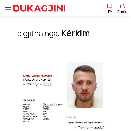
TV
Radio
Kërkim
Të gjitha nga:
TV
Radio
Lajme
Sport
Pikëpamje
Art Jete
Kulturë