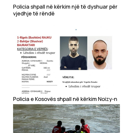
Showbiz
Policia shpall në kërkim një të dyshuar për
vjedhje të rëndë
Ekonomi
Teknologji
Udhëtime
DuVideo
Policia e Kosovës shpall në kërkim Noizy-n