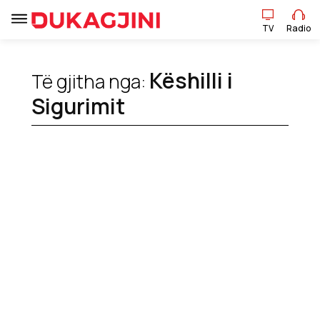
TV
Radio
Këshilli i
Të gjitha nga:
TV
Radio
Sigurimit
Lajme
Sport
Pikëpamje
Art Jete
Kulturë