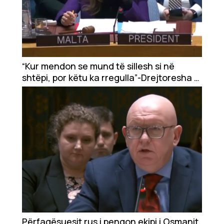
“Kur mendon se mund të sillesh si në
shtëpi, por këtu ka rregulla”-Drejtoresha e
Fondit Evropian me lavdërime për qasjen e
Maltës ndaj Vuqiçit
Përfaqësuesit rus i pengon ekipi i Osmanit