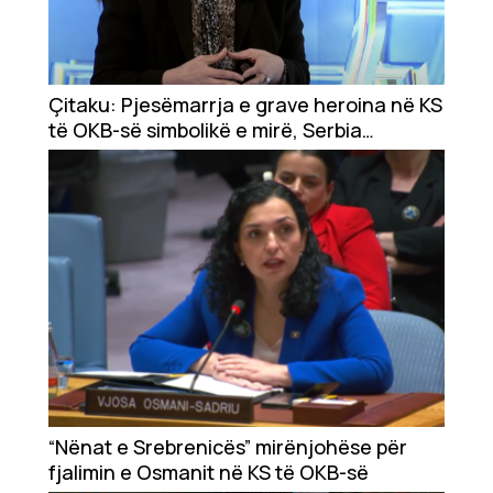
Çitaku: Pjesëmarrja e grave heroina në KS
të OKB-së simbolikë e mirë, Serbia
prodhon drama
“Nënat e Srebrenicës” mirënjohëse për
fjalimin e Osmanit në KS të OKB-së