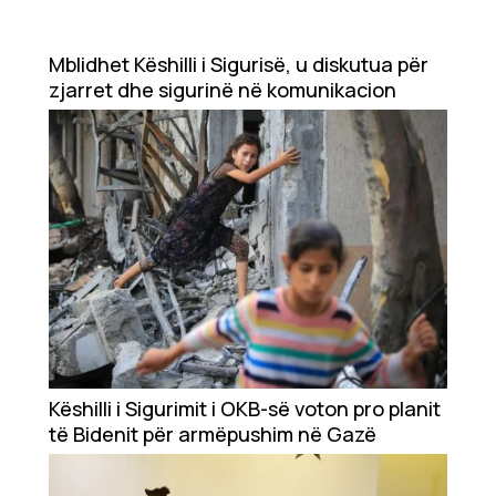
Showbiz
Ekonomi
Mblidhet Këshilli i Sigurisë, u diskutua për
zjarret dhe sigurinë në komunikacion
Teknologji
Udhëtime
DuVideo
Këshilli i Sigurimit i OKB-së voton pro planit
të Bidenit për armëpushim në Gazë