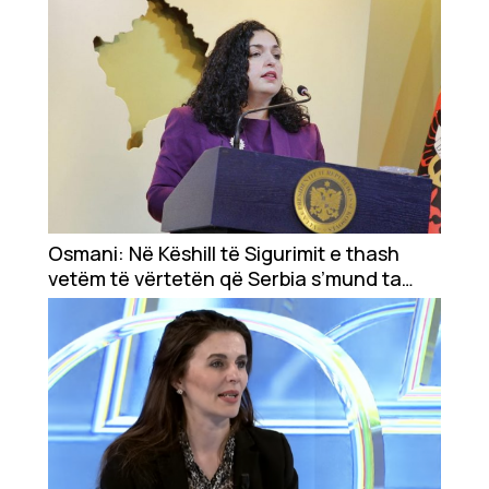
Osmani: Në Këshill të Sigurimit e thash
vetëm të vërtetën që Serbia s’mund ta
mohoj