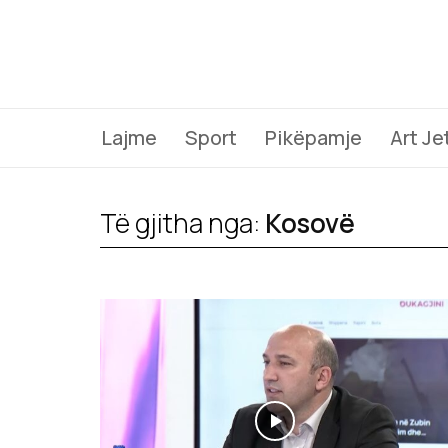
Lajme
Sport
Pikëpamje
Art Je
Të gjitha nga:
Kosovë