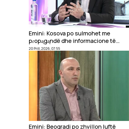
Emini: Kosova po sulmohet me
pɾopᶏgᶏndë dhe informacione të
rreme nga Seɾbia.
20 Prill, 2026, 07:55
Emini: Beogradi po zhvillon luftë