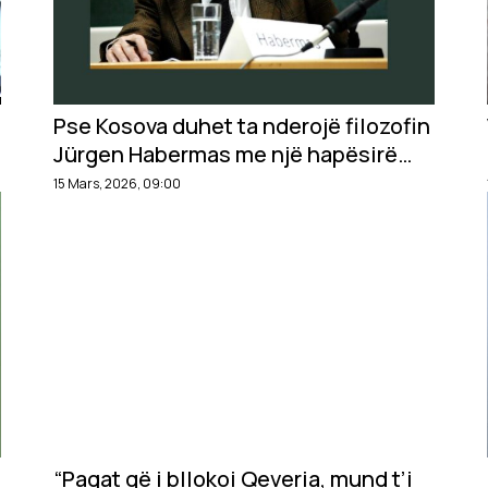
Pse Kosova duhet ta nderojë filozofin
Jürgen Habermas me një hapësirë
publike në Prishtinë?
15 Mars, 2026, 09:00
“Pagat që i bllokoi Qeveria, mund t’i