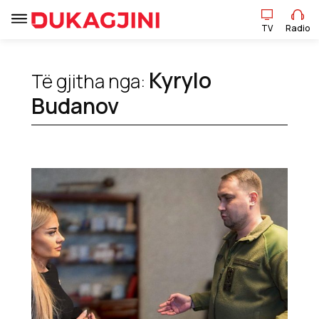
TV
Radio
TV
Radio
Kyrylo
Të gjitha nga:
Budanov
Lajme
Sport
Pikëpamje
Art Jete
Kulturë
Showbiz