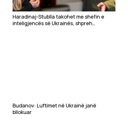
Ekonomi
Teknologji
Haradinaj-Stublla takohet me shefin e
inteligjencës së Ukrainës, shpreh
Udhëtime
mbështetje dhe shpresa për lidhjen mes
dy vendeve
DuVideo
Budanov: Luftimet në Ukrainë janë
bllokuar