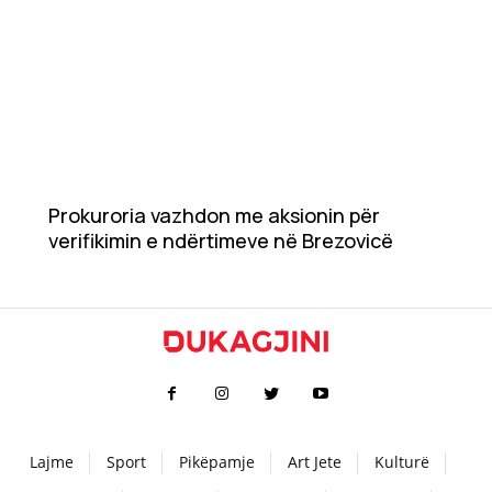
Prokuroria vazhdon me aksionin për
verifikimin e ndërtimeve në Brezovicë
Lajme
Sport
Pikëpamje
Art Jete
Kulturë