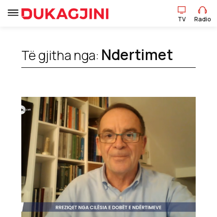
TV
Radio
TV
Radio
Ndertimet
Të gjitha nga:
Lajme
Sport
Pikëpamje
Art Jete
Kulturë
Showbiz