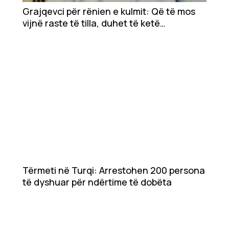
Ekonomi
Grajqevci për rënien e kulmit: Që të mos
vijnë raste të tilla, duhet të ketë
Teknologji
konsultime në mes të ndërtuesve e
inxhinierëve
Udhëtime
DuVideo
Tërmeti në Turqi: Arrestohen 200 persona
të dyshuar për ndërtime të dobëta