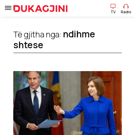
TV
Radio
TV
Radio
ndihme
Të gjitha nga:
shtese
Lajme
Sport
Pikëpamje
Art Jete
Kulturë
Showbiz