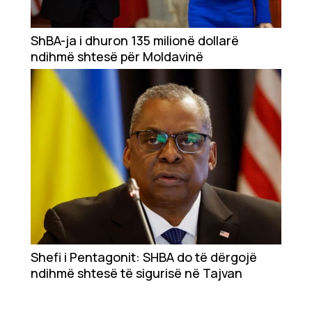
Ekonomi
Teknologji
ShBA-ja i dhuron 135 milionë dollarë
ndihmë shtesë për Moldavinë
Udhëtime
DuVideo
Shefi i Pentagonit: SHBA do të dërgojë
ndihmë shtesë të sigurisë në Tajvan