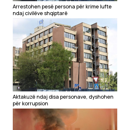
Showbiz
Arrestohen pesë persona për krime lufte
ndaj civilëve shqiptarë
Ekonomi
Teknologji
Udhëtime
DuVideo
Aktakuzë ndaj disa personave, dyshohen
për korrupsion