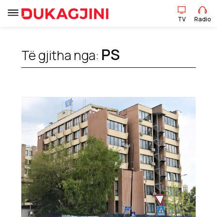
TV
Radio
PS
Të gjitha nga:
TV
Radio
Lajme
Sport
Pikëpamje
Art Jete
Kulturë