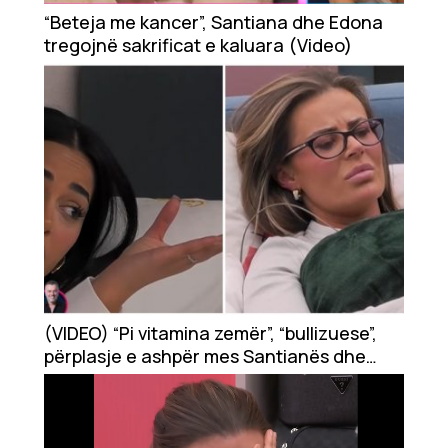
Showbiz
“Beteja me kancer”, Santiana dhe Edona
tregojnë sakrificat e kaluara (Video)
Ekonomi
Teknologji
Udhëtime
DuVideo
(VIDEO) “Pi vitamina zemër”, “bullizuese”,
përplasje e ashpër mes Santianës dhe
Kaderit