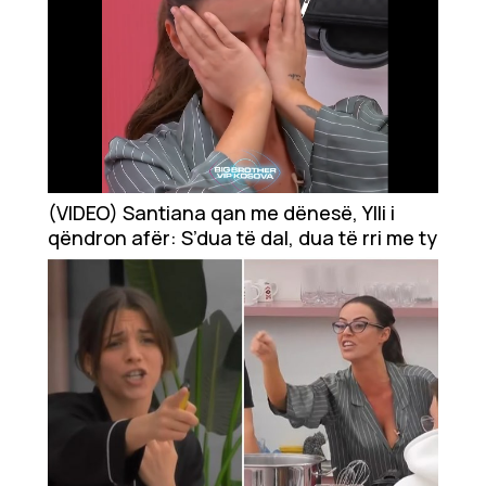
(VIDEO) Santiana qan me dënesë, Ylli i
qëndron afër: S’dua të dal, dua të rri me ty