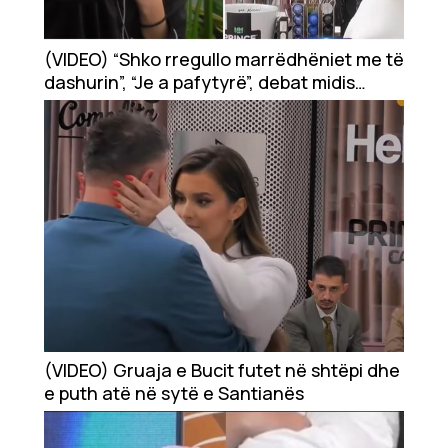
(VIDEO) “Shko rregullo marrëdhëniet me të
dashurin”, “Je a pafytyrë”, debat midis
Shqipes dhe Santianës
(VIDEO) Gruaja e Bucit futet në shtëpi dhe
e puth atë në sytë e Santianës