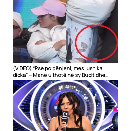
(VIDEO) “Pse po gënjeni, mes jush ka
diçka” – Mane u thotë në sy Bucit dhe
Santianës