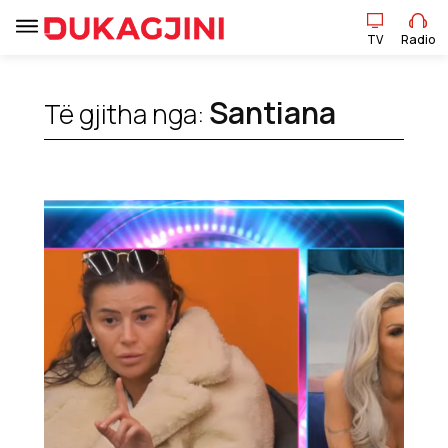
TV
Radio
Santiana
Të gjitha nga:
TV
Radio
Lajme
Sport
Pikëpamje
Art Jete
Kulturë