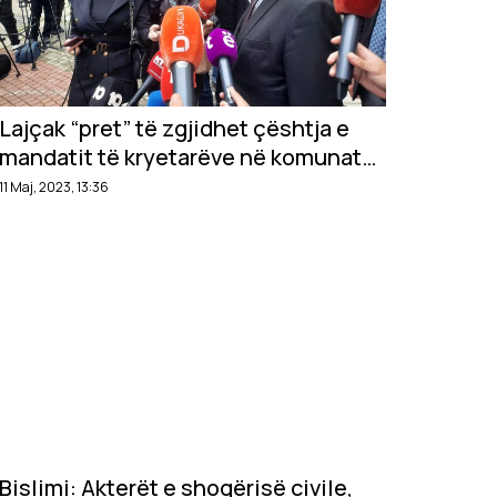
Lajçak “pret” të zgjidhet çështja e
mandatit të kryetarëve në komunat
veriore
11 Maj, 2023, 13:36
Bislimi: Akterët e shoqërisë civile,