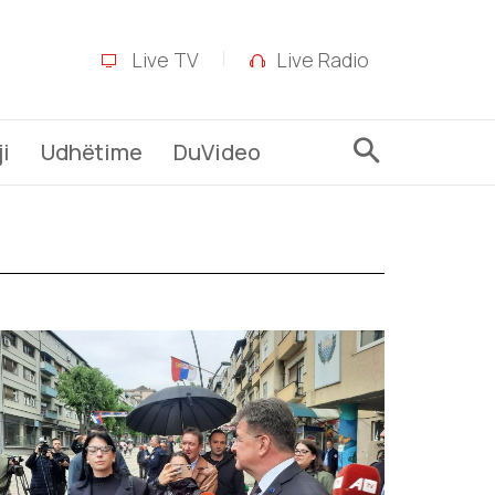
Live TV
Live Radio
i
Udhëtime
DuVideo