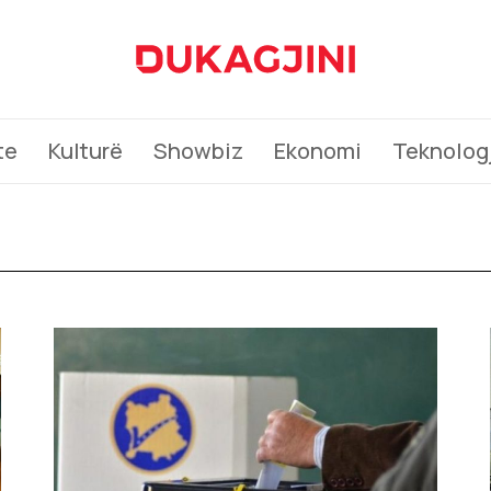
te
Kulturë
Showbiz
Ekonomi
Teknologj
e