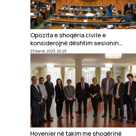
Opozita e shoqëria civile e
konsiderojnë dështim sesionin
pranveror të Kuvendit
23 Korrik, 2023, 20:25
Hovenier në takim me shoqërinë