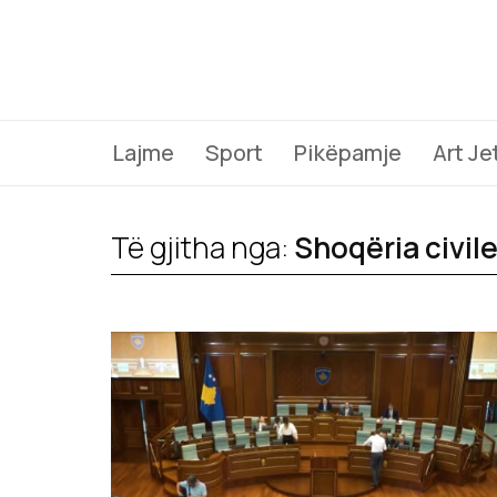
Lajme
Sport
Pikëpamje
Art Je
Të gjitha nga:
Shoqëria civil