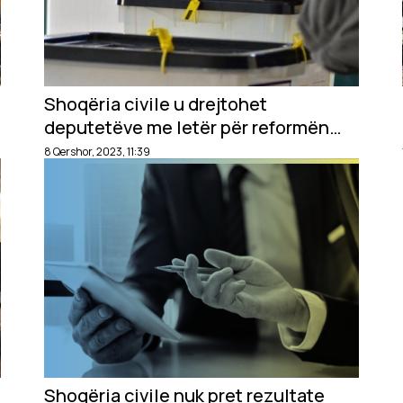
Shoqëria civile u drejtohet
deputetëve me letër për reformën
zgjedhore: Cenon integritetin
8 Qershor, 2023, 11:39
zgjedhor
Shoqëria civile nuk pret rezultate