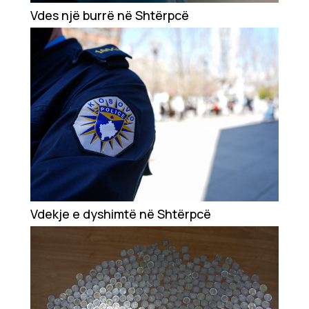
Showbiz
Vdes një burrë në Shtërpcë
Ekonomi
Teknologji
Udhëtime
DuVideo
Vdekje e dyshimtë në Shtërpcë