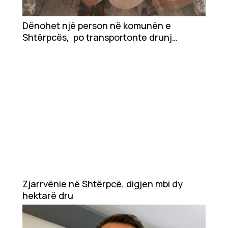
Dënohet një person në komunën e
Shtërpcës, po transportonte drunj
ilegalisht
Zjarrvënie në Shtërpcë, digjen mbi dy
hektarë dru