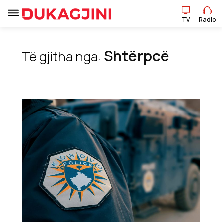
TV
Radio
Shtërpcë
Të gjitha nga:
TV
Radio
Lajme
Sport
Pikëpamje
Art Jete
Kulturë