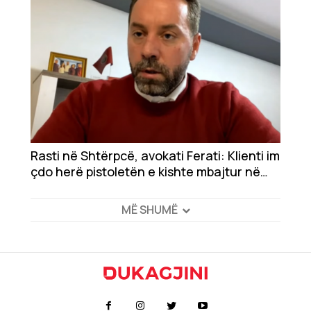
Rasti në Shtërpcë, avokati Ferati: Klienti im
çdo herë pistoletën e kishte mbajtur në
pozicion të ulët, gjuajtja në ajër e tokë
ishte për...
MË SHUMË