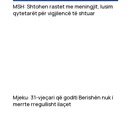
MSH: Shtohen rastet me meningjit, lusim
Ekonomi
qytetarët për vigjilencë të shtuar
Teknologji
Udhëtime
DuVideo
Mjeku: 31-vjeçari që goditi Berishën nuk i
merrte rregullisht ilaçet