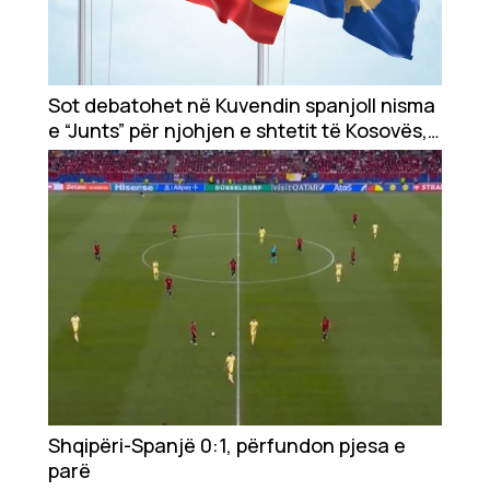
Sot debatohet në Kuvendin spanjoll nisma
e “Junts” për njohjen e shtetit të Kosovës,
votimi më 27 qershor
Shqipëri-Spanjë 0:1, përfundon pjesa e
parë