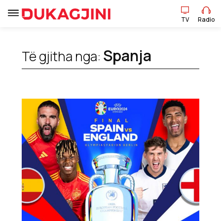
TV
Radio
Spanja
Të gjitha nga:
TV
Radio
Lajme
Sport
Pikëpamje
Art Jete
Kulturë