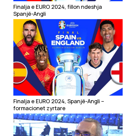
Showbiz
Finalja e EURO 2024, fillon ndeshja
Spanjë-Angli
Ekonomi
Teknologji
Udhëtime
DuVideo
Finalja e EURO 2024, Spanjë-Angli –
formacionet zyrtare