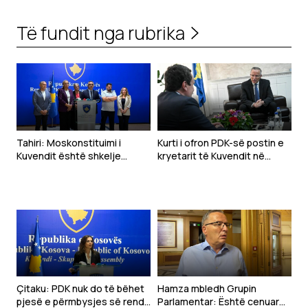
Të fundit nga rubrika
Tahiri: Moskonstituimi i
Kurti i ofron PDK-së postin e
Kuvendit është shkelje
kryetarit të Kuvendit në
kushtetuese, kërkojmë
këmbim të mbështetjes për
seancë të jashtëzakonshme
presidentin
sonte
Çitaku: PDK nuk do të bëhet
Hamza mbledh Grupin
pjesë e përmbysjes së rendit
Parlamentar: Është cenuar