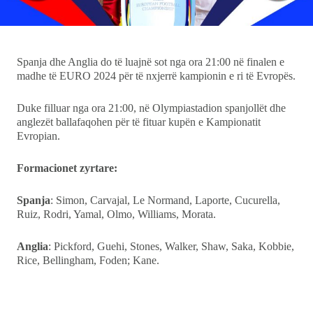
Ekonomi
Teknologji
Spanja dhe Anglia do të luajnë sot nga ora 21:00 në finalen e
madhe të EURO 2024 për të nxjerrë kampionin e ri të Evropës.
Udhëtime
Duke filluar nga ora 21:00, në Olympiastadion spanjollët dhe
DuVideo
anglezët ballafaqohen për të fituar kupën e Kampionatit
Evropian.
Formacionet zyrtare:
Spanja
: Simon, Carvajal, Le Normand, Laporte, Cucurella,
Ruiz, Rodri, Yamal, Olmo, Williams, Morata.
Anglia
: Pickford, Guehi, Stones, Walker, Shaw, Saka, Kobbie,
Rice, Bellingham, Foden; Kane.