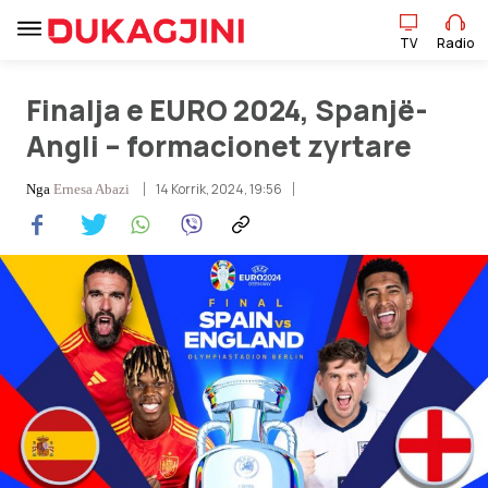
TV
Radio
TV
Radio
Finalja e EURO 2024, Spanjë-
Angli – formacionet zyrtare
Lajme
14 Korrik, 2024, 19:56
Nga
Ernesa Abazi
Sport
Pikëpamje
Art Jete
Kulturë
Showbiz