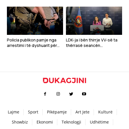
kushtetues, Kurti të vijë
demokracia dhe Kushtetuta
sonte në Kuvend
e Kosovës
Policia publikon pamje nga
LDK-ja i bën thirrje VV-së ta
arrestimi i të dyshuarit për
thërrasë seancën
krime lufte
konstituive sonte
Lajme
Sport
Pikëpamje
Art Jete
Kulturë
Showbiz
Ekonomi
Teknologji
Udhëtime