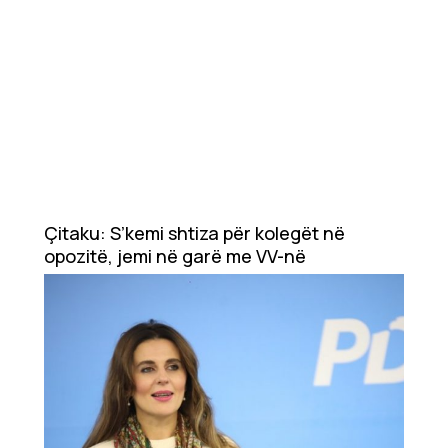
Çitaku: S’kemi shtiza për kolegët në
opozitë, jemi në garë me VV-në