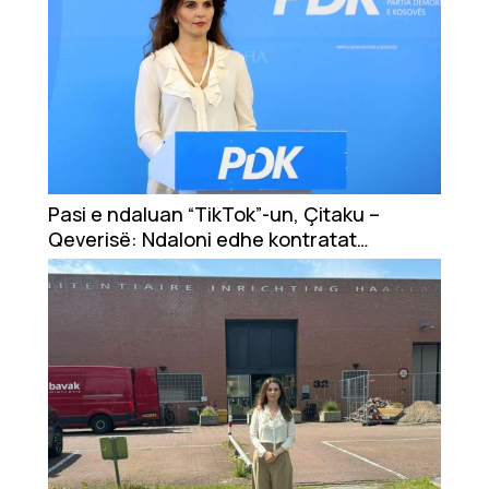
Pasi e ndaluan “TikTok”-un, Çitaku –
Qeverisë: Ndaloni edhe kontratat
njëburimore, shkeljet e Kushtetutës e
subvencionet për familjarë