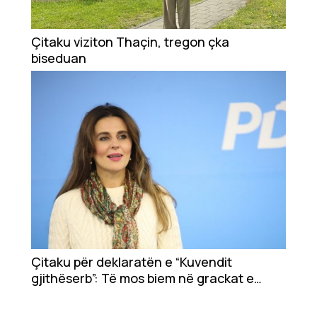
Çitaku viziton Thaçin, tregon çka
biseduan
Çitaku për deklaratën e “Kuvendit
gjithëserb”: Të mos biem në grackat e
kësaj balte