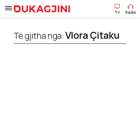
TV
Radio
Vlora Çitaku
Të gjitha nga:
TV
Radio
Lajme
Sport
Pikëpamje
Art Jete
Kulturë