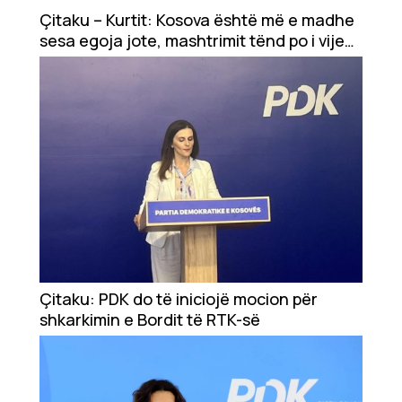
Showbiz
Çitaku – Kurtit: Kosova është më e madhe
sesa egoja jote, mashtrimit tënd po i vije
Ekonomi
fundi
Teknologji
Udhëtime
DuVideo
Çitaku: PDK do të iniciojë mocion për
shkarkimin e Bordit të RTK-së