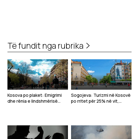
Të fundit nga rubrika
Kosova po plaket: Emigrimi
Sogojeva: Turizmi në Kosovë
dhe rënia e lindshmërisë
po rritet për 25% në vit,
rrisin moshën mesatare të
kërkohet themelimi i
popullsisë
Agjencisë Kombëtare e
Turizmit