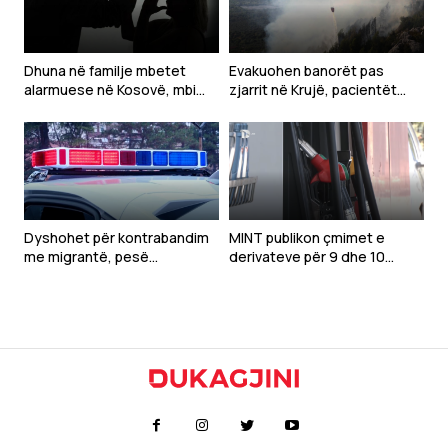
Dhuna në familje mbetet
Evakuohen banorët pas
alarmuese në Kosovë, mbi
zjarrit në Krujë, pacientët
1,300 raste të raportuara në
dërgohen në Tiranë
gjashtë muaj
Dyshohet për kontrabandim
MINT publikon çmimet e
me migrantë, pesë
derivateve për 9 dhe 10
pakistanezë gjenden në një
gusht
banesë në Ferizaj