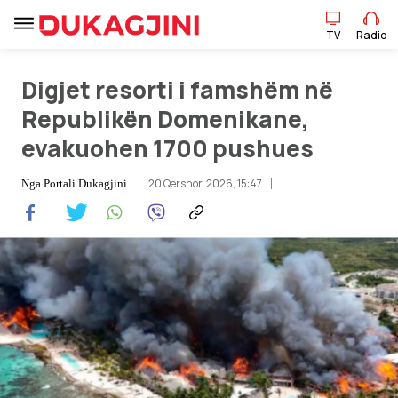
TV
Radio
TV
Radio
Digjet resorti i famshëm në
Republikën Domenikane,
evakuohen 1700 pushues
Lajme
20 Qershor, 2026, 15:47
Nga
Portali Dukagjini
Sport
Pikëpamje
Art Jete
Kulturë
Showbiz