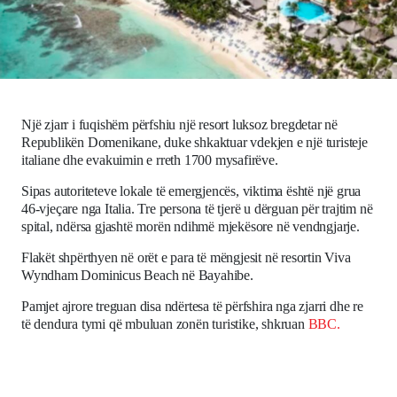
Ekonomi
Teknologji
Udhëtime
Një zjarr i fuqishëm përfshiu një resort luksoz bregdetar në
Republikën Domenikane, duke shkaktuar vdekjen e një turisteje
DuVideo
italiane dhe evakuimin e rreth 1700 mysafirëve.
Sipas autoriteteve lokale të emergjencës, viktima është një grua
46-vjeçare nga Italia. Tre persona të tjerë u dërguan për trajtim në
spital, ndërsa gjashtë morën ndihmë mjekësore në vendngjarje.
Flakët shpërthyen në orët e para të mëngjesit në resortin Viva
Wyndham Dominicus Beach në Bayahibe.
Pamjet ajrore treguan disa ndërtesa të përfshira nga zjarri dhe re
të dendura tymi që mbuluan zonën turistike, shkruan
BBC.