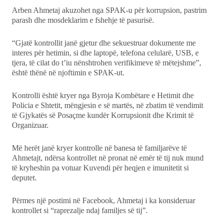
Arben Ahmetaj akuzohet nga SPAK-u për korrupsion, pastrim
parash dhe mosdeklarim e fshehje të pasurisë.
“Gjatë kontrollit janë gjetur dhe sekuestruar dokumente me
interes për hetimin, si dhe laptopë, telefona celularë, USB, e
tjera, të cilat do t’iu nënshtrohen verifikimeve të mëtejshme”,
është thënë në njoftimin e SPAK-ut.
Kontrolli është kryer nga Byroja Kombëtare e Hetimit dhe
Policia e Shtetit, mëngjesin e së martës, në zbatim të vendimit
të Gjykatës së Posaçme kundër Korrupsionit dhe Krimit të
Organizuar.
Më herët janë kryer kontrolle në banesa të familjarëve të
Ahmetajt, ndërsa kontrollet në pronat në emër të tij nuk mund
të kryheshin pa votuar Kuvendi për heqjen e imunitetit si
deputet.
Përmes një postimi në Facebook, Ahmetaj i ka konsideruar
kontrollet si “raprezalje ndaj familjes së tij”.