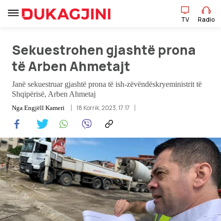
TV
Radio
Sekuestrohen gjashtë prona
TV
Radio
të Arben Ahmetajt
Janë sekuestruar gjashtë prona të ish-zëvëndëskryeministrit të
Lajme
Shqipërisë, Arben Ahmetaj
18 Korrik, 2023, 17:17
Nga
Engjëll Kameri
Sport
Pikëpamje
Art Jete
Kulturë
Showbiz