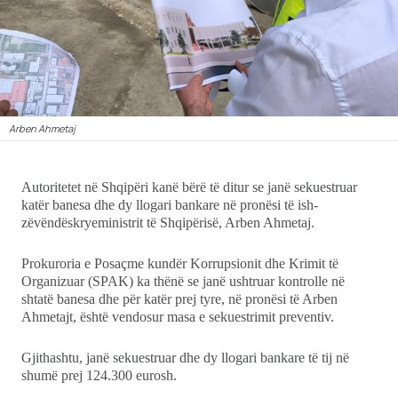
Ekonomi
Teknologji
Udhëtime
Arben Ahmetaj
DuVideo
Autoritetet në Shqipëri kanë bërë të ditur se janë sekuestruar
katër banesa dhe dy llogari bankare në pronësi të ish-
zëvëndëskryeministrit të Shqipërisë, Arben Ahmetaj.
Prokuroria e Posaçme kundër Korrupsionit dhe Krimit të
Organizuar (SPAK) ka thënë se janë ushtruar kontrolle në
shtatë banesa dhe për katër prej tyre, në pronësi të Arben
Ahmetajt, është vendosur masa e sekuestrimit preventiv.
Gjithashtu, janë sekuestruar dhe dy llogari bankare të tij në
shumë prej 124.300 eurosh.