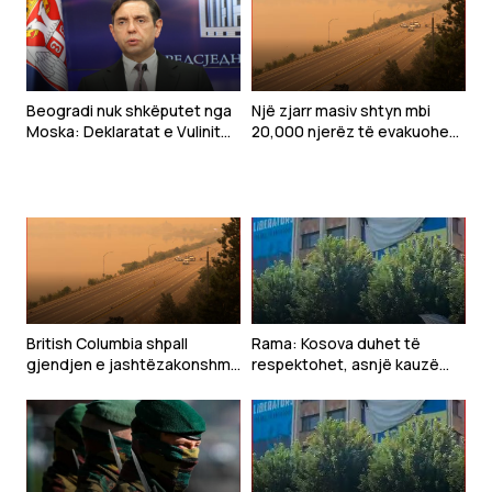
Beogradi nuk shkëputet nga
Një zjarr masiv shtyn mbi
Moska: Deklaratat e Vulinit
20,000 njerëz të evakuohen
kundër BE-së tregojnë
në Kanadanë perëndimore
vazhdimin e politikës pro-
ruse të Serbisë
British Columbia shpall
Rama: Kosova duhet të
gjendjen e jashtëzakonshme
respektohet, asnjë kauzë
shkaku i një zjarri masiv
nuk mund të ndërtohet duke
nënçmuar shtetësinë tonë