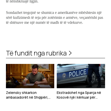
të nënshkruajë ligjin.
Sondazhet tregojnë se shumica e amerikanëve mbështesin një
sërë kufizimesh të reja për zotërimin e armëve, veçanërisht pas
të shtënave me një numër të madh të të vdekurve.
Të fundit nga rubrika
Zelensky shkarkon
Ekstradohet nga Spanja në
ambasadorët në Shqipëri,
Kosovë një i kërkuar për
Kroaci dhe Mal të Zi
tentim vrasjeje