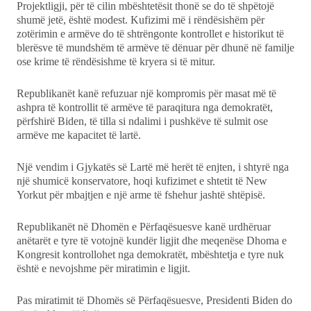
Projektligji, për të cilin mbështetësit thonë se do të shpëtojë
shumë jetë, është modest. Kufizimi më i rëndësishëm për
zotërimin e armëve do të shtrëngonte kontrollet e historikut të
blerësve të mundshëm të armëve të dënuar për dhunë në familje
ose krime të rëndësishme të kryera si të mitur.
Republikanët kanë refuzuar një kompromis për masat më të
ashpra të kontrollit të armëve të paraqitura nga demokratët,
përfshirë Biden, të tilla si ndalimi i pushkëve të sulmit ose
armëve me kapacitet të lartë.
Një vendim i Gjykatës së Lartë më herët të enjten, i shtyrë nga
një shumicë konservatore, hoqi kufizimet e shtetit të New
Yorkut për mbajtjen e një arme të fshehur jashtë shtëpisë.
Republikanët në Dhomën e Përfaqësuesve kanë urdhëruar
anëtarët e tyre të votojnë kundër ligjit dhe meqenëse Dhoma e
Kongresit kontrollohet nga demokratët, mbështetja e tyre nuk
është e nevojshme për miratimin e ligjit.
Pas miratimit të Dhomës së Përfaqësuesve, Presidenti Biden do