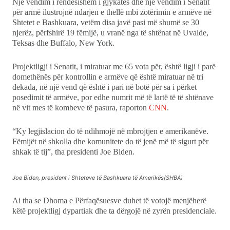
Një vendim i rëndësishëm i gjykatës dhe një vendim i Senatit
për armë ilustrojnë ndarjen e thellë mbi zotërimin e armëve në
Ekonomi
Shtetet e Bashkuara, vetëm disa javë pasi më shumë se 30
njerëz, përfshirë 19 fëmijë, u vranë nga të shtënat në Uvalde,
Teknologji
Teksas dhe Buffalo, New York.
Projektligji i Senatit, i miratuar me 65 vota për, është ligji i parë
Udhëtime
domethënës për kontrollin e armëve që është miratuar në tri
dekada, në një vend që është i pari në botë për sa i përket
DuVideo
posedimit të armëve, por edhe numrit më të lartë të të shtënave
në vit mes të kombeve të pasura, raporton
CNN
.
“Ky legjislacion do të ndihmojë në mbrojtjen e amerikanëve.
Fëmijët në shkolla dhe komunitete do të jenë më të sigurt për
shkak të tij”, tha presidenti Joe Biden.
Joe Biden, president i Shteteve të Bashkuara të Amerikës(SHBA)
Ai tha se Dhoma e Përfaqësuesve duhet të votojë menjëherë
këtë projektligj dypartiak dhe ta dërgojë në zyrën presidenciale.