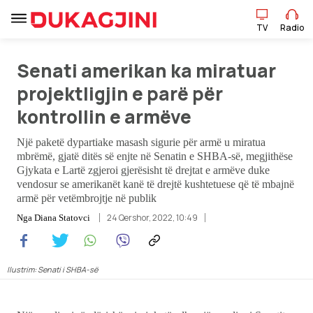
TV
Radio
Senati amerikan ka miratuar
TV
Radio
projektligjin e parë për
kontrollin e armëve
Lajme
Një paketë dypartiake masash sigurie për armë u miratua
mbrëmë, gjatë ditës së enjte në Senatin e SHBA-së, megjithëse
Sport
Gjykata e Lartë zgjeroi gjerësisht të drejtat e armëve duke
vendosur se amerikanët kanë të drejtë kushtetuese që të mbajnë
Pikëpamje
armë për vetëmbrojtje në publik
24 Qershor, 2022, 10:49
Nga
Diana Statovci
Art Jete
Kulturë
Ilustrim: Senati i SHBA-së
Showbiz