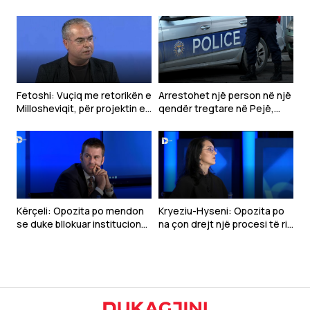
Fetoshi: Vuçiq me retorikën e
Arrestohet një person në një
Millosheviqit, për projektin e
qendër tregtare në Pejë,
“Botës Serbe”
dyshohet se sulmoi
qytetarët
Kërçeli: Opozita po mendon
Kryeziu-Hyseni: Opozita po
se duke bllokuar institucionet
na çon drejt një procesi të ri
mund të bie VV-ja
zgjedhor