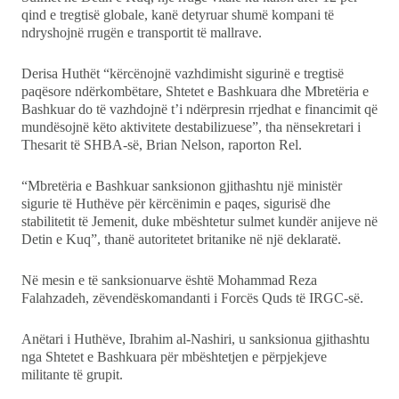
qind e tregtisë globale, kanë detyruar shumë kompani të
ndryshojnë rrugën e transportit të mallrave.
Derisa Huthët “kërcënojnë vazhdimisht sigurinë e tregtisë
paqësore ndërkombëtare, Shtetet e Bashkuara dhe Mbretëria e
Bashkuar do të vazhdojnë t’i ndërpresin rrjedhat e financimit që
mundësojnë këto aktivitete destabilizuese”, tha nënsekretari i
Thesarit të SHBA-së, Brian Nelson, raporton Rel.
“Mbretëria e Bashkuar sanksionon gjithashtu një ministër
sigurie të Huthëve për kërcënimin e paqes, sigurisë dhe
stabilitetit të Jemenit, duke mbështetur sulmet kundër anijeve në
Detin e Kuq”, thanë autoritetet britanike në një deklaratë.
Në mesin e të sanksionuarve është Mohammad Reza
Falahzadeh, zëvendëskomandanti i Forcës Quds të IRGC-së.
Anëtari i Huthëve, Ibrahim al-Nashiri, u sanksionua gjithashtu
nga Shtetet e Bashkuara për mbështetjen e përpjekjeve
militante të grupit.