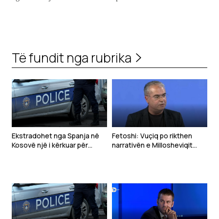
Të fundit nga rubrika
Ekstradohet nga Spanja në
Fetoshi: Vuçiq po rikthen
Kosovë një i kërkuar për
narrativën e Millosheviqit
tentim vrasjeje
përmes projektit “Bota
Serbe” kundër Kosovës