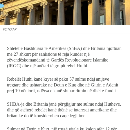
Ekonomi
Teknologji
FOTO:AP
Udhëtime
Shtetet e Bashkuara të Amerikës (ShBA) dhe Britania njoftuan
më 27 shkurt për sanksione të reja kundër një
DuVideo
zëvendëskomandanti të Gardës Revolucionare Islamike
(IRGC) dhe një anëtari të grupit rebel Huthi.
Rebelët Huthi kanë kryer së paku 57 sulme ndaj anijeve
tregtare dhe ushtarake në Detin e Kuq dhe në Gjirin e Adenit
prej 19 nëntorit, ndërsa e kanë shtuar ritmin në ditët e fundit.
SHBA-ja dhe Britania janë përgjigjur me sulme ndaj Huthëve,
dhe që atëherë rebelët kanë thënë se interesat amerikane dhe
britanike do të konsiderohen caqe legjitime.
Sulmet në Detin e Kuq, një rrugë vitale ku kalon afër 12 për