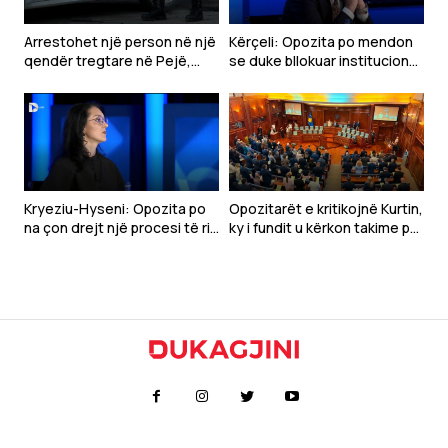
Arrestohet një person në një
Kërçeli: Opozita po mendon
qendër tregtare në Pejë,
se duke bllokuar institucionet
dyshohet se sulmoi
mund të bie VV-ja
qytetarët
Kryeziu-Hyseni: Opozita po
Opozitarët e kritikojnë Kurtin,
na çon drejt një procesi të ri
ky i fundit u kërkon takime për
zgjedhor
marrëveshje