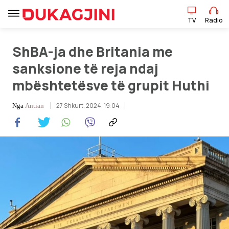
TV
Radio
ShBA-ja dhe Britania me
TV
Radio
sanksione të reja ndaj
mbështetësve të grupit Huthi
Lajme
27 Shkurt, 2024, 19:04
Nga
Antian
Sport
Pikëpamje
Art Jete
Kulturë
Showbiz