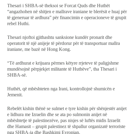
Thesari i SHBA-së theksoi se Forcat Quds dhe Huthët
“angazhohen në shitjen e mallrave iraniane te blerësit e huaj për
të gjeneruar të ardhura” për financimin e operacioneve të grupit
rebel Huthi.
Thesari njoftoi gjithashtu sanksione kundër pronarit dhe
operatorit të një anijeje të përdorur për të transportuar mallra
iraniane, me bazë në Hong Kong.
“Të ardhurat e krijuara përmes këtyre rrjeteve të paligjshme
mundësojnë përpjekjet militante të Huthëve”, tha Thesari i
SHBA-së.
Huthët, që mbështeten nga Irani, kontrollojnë shumicën e
Jemenit.
Rebelët kishin thënë se sulmet e tyre kishin për shënjestër anijet
e lidhura me Izraelin dhe se ata po sulmonin anijet në
mbështetje të palestinezëve, pas nisjes së luftës midis Izraelit
dhe Hamasit – grupit palestinez të shpallur organizatë terroriste
nga SHBA-ja dhe Bashkimi Evropian.