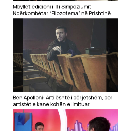
Mbyllet edicioni i III i Simpoziumit
Ndërkombëtar “Filozofema” në Prishtinë
Ekonomi
Teknologji
Udhëtime
DuVideo
Ben Apolloni: Arti është i përjetshëm, por
artistët e kanë kohën e limituar