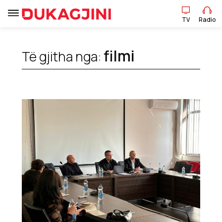
TV
Radio
filmi
Të gjitha nga:
TV
Radio
Lajme
Sport
Pikëpamje
Art Jete
Kulturë
Showbiz