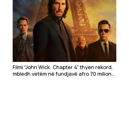
Filmi “John Wick: Chapter 4” thyen rekord,
mbledh vetëm në fundjavë afro 70 milionë
euro në arkë