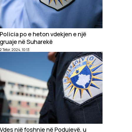
Policia po e heton vdekjen e një
gruaje në Suharekë
2 Tetor, 2024, 10:13
Vdes një foshnje në Podujevë, u