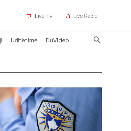
Live TV
Live Radio
i
Udhëtime
DuVideo