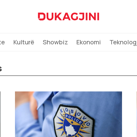
te
Kulturë
Showbiz
Ekonomi
Teknologj
s