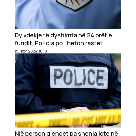
Dy vdekje të dyshimta në 24 orët e
fundit, Policia po i heton rastet
15 Tetor, 2024, 10:10
Një person gjendet pa shenja jete në