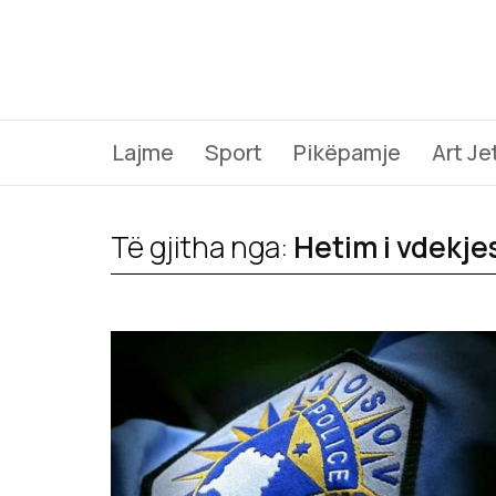
Lajme
Sport
Pikëpamje
Art Je
Të gjitha nga:
Hetim i vdekje