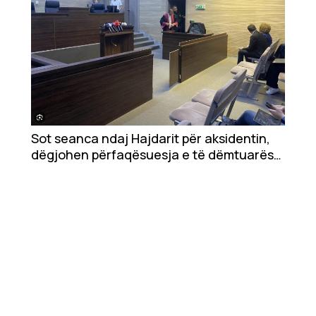
Sot seanca ndaj Hajdarit për aksidentin,
dëgjohen përfaqësuesja e të dëmtuarës
dhe e pandehura