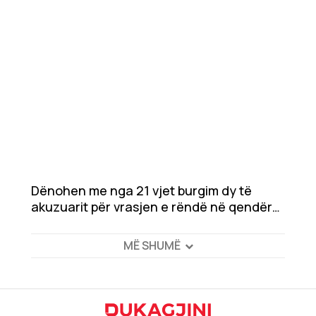
Dënohen me nga 21 vjet burgim dy të
akuzuarit për vrasjen e rëndë në qendër
të Prishtinës
MË SHUMË