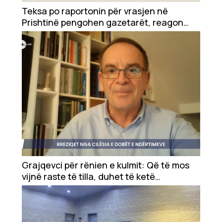
Showbiz
Teksa po raportonin për vrasjen në
Prishtinë pengohen gazetarët, reagon
Ekonomi
AGK-ja
Teknologji
Udhëtime
DuVideo
Grajqevci për rënien e kulmit: Që të mos
vijnë raste të tilla, duhet të ketë
konsultime në mes të ndërtuesve e
inxhinierëve