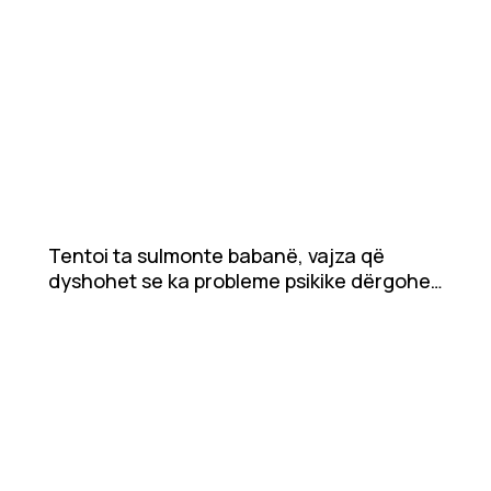
Tentoi ta sulmonte babanë, vajza që
dyshohet se ka probleme psikike dërgohet
në mbajtje