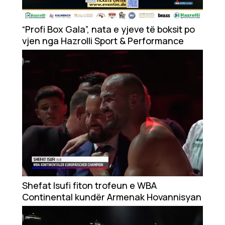
Ekonomi
“Profi Box Gala”, nata e yjeve të boksit po
vjen nga Hazrolli Sport & Performance
Teknologji
Udhëtime
DuVideo
Shefat Isufi fiton trofeun e WBA
Continental kundër Armenak Hovannisyan