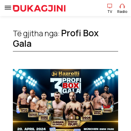
TV
Radio
Profi Box
Të gjitha nga:
TV
Radio
Gala
Lajme
Sport
Pikëpamje
Art Jete
Kulturë
Showbiz