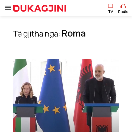
TV
Radio
Roma
Të gjitha nga:
TV
Radio
Lajme
Sport
Pikëpamje
Art Jete
Kulturë