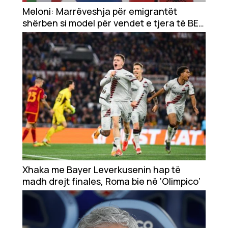
Showbiz
Meloni: Marrëveshja për emigrantët
shërben si model për vendet e tjera të BE-
Ekonomi
së
Teknologji
Udhëtime
DuVideo
Xhaka me Bayer Leverkusenin hap të
madh drejt finales, Roma bie në ‘Olimpico’