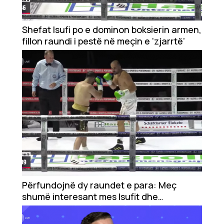
Shefat Isufi po e dominon boksierin armen,
fillon raundi i pestë në meçin e ‘zjarrtë’
Përfundojnë dy raundet e para: Meç
shumë interesant mes Isufit dhe
Hovannisyan