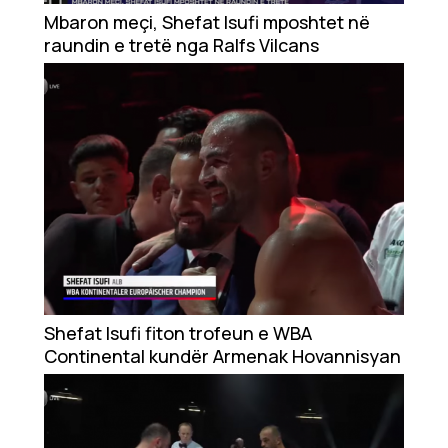
Mbaron meçi, Shefat Isufi mposhtet në
raundin e tretë nga Ralfs Vilcans
Ekonomi
Teknologji
Udhëtime
DuVideo
Shefat Isufi fiton trofeun e WBA
Continental kundër Armenak Hovannisyan