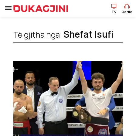
TV
Radio
Shefat Isufi
Të gjitha nga:
TV
Radio
Lajme
Sport
Pikëpamje
Art Jete
Kulturë
Showbiz