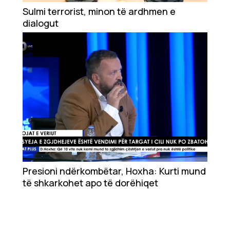
Ekonomi
Sulmi terrorist, minon të ardhmen e
dialogut
Teknologji
Udhëtime
DuVideo
Presioni ndërkombëtar, Hoxha: Kurti mund
të shkarkohet apo të dorëhiqet