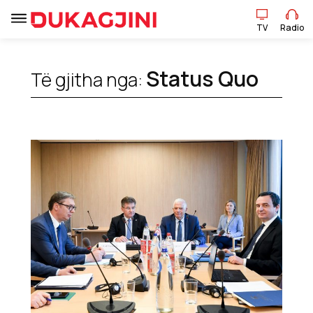
TV
Radio
TV
Radio
Status Quo
Të gjitha nga:
Lajme
Sport
Pikëpamje
Art Jete
Kulturë
Showbiz