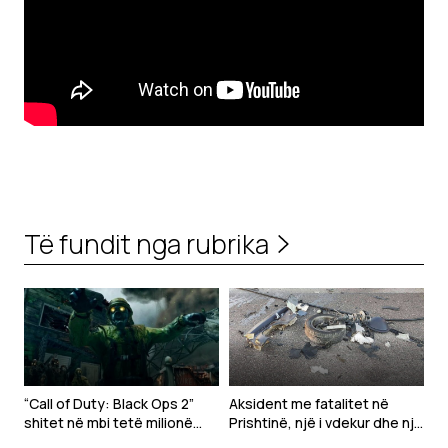
Të fundit nga rubrika
“Call of Duty: Black Ops 2”
Aksident me fatalitet në
shitet në mbi tetë milionë
Prishtinë, një i vdekur dhe një
kopje në PlayStation Store
tjetër i lënduar