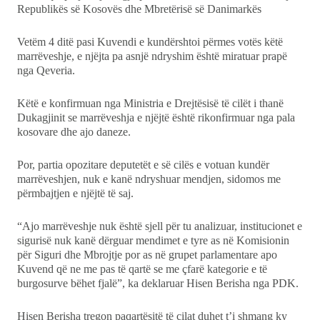
Republikës së Kosovës dhe Mbretërisë së Danimarkës
Vetëm 4 ditë pasi Kuvendi e kundërshtoi përmes votës këtë
marrëveshje, e njëjta pa asnjë ndryshim është miratuar prapë
nga Qeveria.
Këtë e konfirmuan nga Ministria e Drejtësisë të cilët i thanë
Dukagjinit se marrëveshja e njëjtë është rikonfirmuar nga pala
kosovare dhe ajo daneze.
Por, partia opozitare deputetët e së cilës e votuan kundër
marrëveshjen, nuk e kanë ndryshuar mendjen, sidomos me
përmbajtjen e njëjtë të saj.
“Ajo marrëveshje nuk është sjell për tu analizuar, institucionet e
sigurisë nuk kanë dërguar mendimet e tyre as në Komisionin
për Siguri dhe Mbrojtje por as në grupet parlamentare apo
Kuvend që ne me pas të qartë se me çfarë kategorie e të
burgosurve bëhet fjalë”, ka deklaruar Hisen Berisha nga PDK.
Hisen Berisha tregon paqartësitë të cilat duhet t’i shmang ky