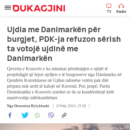
TV
Radio
Ujdia me Danimarkën për
TV
Radio
burgjet, PDK-ja refuzon sërish
ta votojë ujdinë me
Lajme
Danimarkën
Qeveria e Kosovës e ka miratuar përmbajtjen e njëjtë të
Sport
projektligjit që lejon sjelljen e të burgosurve nga Danimarka në
Qendrën Korrektuese në Gjilan ndonëse vetëm pak ditë
Pikëpamje
përpara nuk arriti të kalojë në Kuvend. Por, prapë, Partia
Demokratike e Kosovës zotohet se do ta kundërshtojë këtë
marrëveshje ndërkombëtare
Art Jete
21 Maj, 2024, 21:26
Nga
Doruntina Bylykbashi
Kulturë
Showbiz