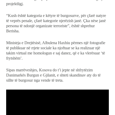
projektligj.
“Kush është kategoria e këtyre të burgosurve, për çfarë natyre
të veprës penale, çfarë kategorie njerëzish janë. Çka nëse janë
persona të ndonjë organizate terroriste”, është shprehur
Berisha.
Ministrja e Drejtësisë, Albulena Haxhiu përmes një fotografie
të publikuar në rrjete sociale ka njoftuar se ka realizuar një
takim virtual me homologun e saj danez, që e ka vlerësuar ‘të
frytshëm’.
Sipas marrëveshjes, Kosova do t’i jepte në shfrytëzim
Danimarkës Burgun e Gjilanit, e shteti skandinav aty do të
sillte të burgosur nga vende të treta.