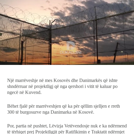
Ekonomi
Teknologji
Udhëtime
DuVideo
Një marrëveshje në mes Kosovës dhe Danimarkës që ishte
shndërruar në projektligj që nga qershori i vitit të kaluar po
ngecë në Kuvend.
Bëhet fjalë për marrëveshjen që ka për qëllim sjelljen e rreth
300 të burgosurve nga Danimarka në Kosovë.
Por, partia në pushtet, Lëvizja Vetëvendosje nuk e ka ndërmend
të tërhiqet prej Projektligjit për Ratifikimin e Traktatit ndërmjet