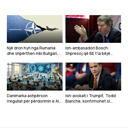
Një dron hyn nga Rumania
Ish-ambasadori Bosch:
dhe shpërthen mbi Bullgari,
Shpresoj që BE t’ia bëjë
‘alarm’ në krahun lindor të
kusht Ukrainës njohjen e
NATO-s
Kosovës, sikur Serbisë
Danimarka ashpërson
Ish-avokati i Trumpit, Todd
rregullat për përdorimin e AI-
Blanche, konfirmohet si
së në shkolla, synon të
Prokuror i Përgjithshëm i
parandalojë kopjimin
SHBA-së