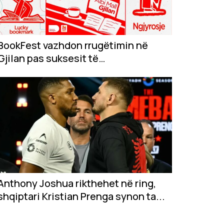
BookFest vazhdon rrugëtimin në
Gjilan pas suksesit të
jashtëzakonshëm në...
Anthony Joshua rikthehet në ring,
shqiptari Kristian Prenga synon ta...