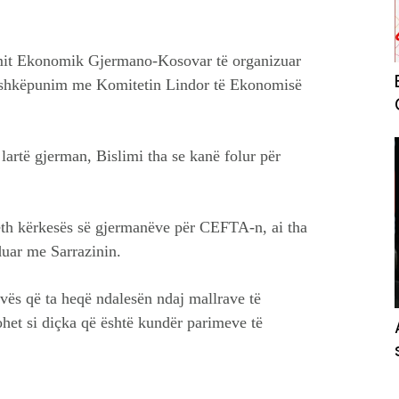
mit Ekonomik Gjermano-Kosovar të organizuar
hkëpunim me Komitetin Lindor të Ekonomisë
lartë gjerman, Bislimi tha se kanë folur për
reth kërkesës së gjermanëve për CEFTA-n, ai tha
duar me Sarrazinin.
vës që ta heqë ndalesën ndaj mallrave të
het si diçka që është kundër parimeve të