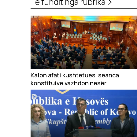
Të fundit nga rubrika
Kalon afati kushtetues, seanca
konstituive vazhdon nesër