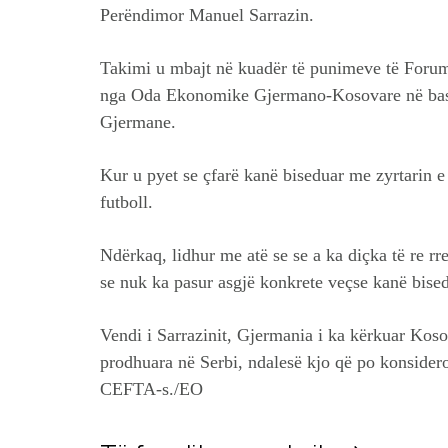
Perëndimor Manuel Sarrazin.
Takimi u mbajt në kuadër të punimeve të Foru
nga Oda Ekonomike Gjermano-Kosovare në bas
Gjermane.
Kur u pyet se çfarë kanë biseduar me zyrtarin e 
futboll.
Ndërkaq, lidhur me atë se se a ka diçka të re r
se nuk ka pasur asgjë konkrete veçse kanë bise
Vendi i Sarrazinit, Gjermania i ka kërkuar Koso
prodhuara në Serbi, ndalesë kjo që po konsidero
CEFTA-s./EO