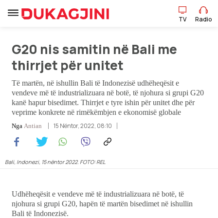
TV
Radio
G20 nis samitin në Bali me
TV
Radio
thirrjet për unitet
Të martën, në ishullin Bali të Indonezisë udhëheqësit e
Lajme
vendeve më të industrializuara në botë, të njohura si grupi G20
kanë hapur bisedimet. Thirrjet e tyre ishin për unitet dhe për
veprime konkrete në rimëkëmbjen e ekonomisë globale
Sport
15 Nëntor, 2022, 08:10
Nga
Antian
Pikëpamje
Bali, Indonezi, 15 nëntor 2022. FOTO: REL
Art Jete
Kulturë
Udhëheqësit e vendeve më të industrializuara në botë, të
njohura si grupi G20, hapën të martën bisedimet në ishullin
Bali të Indonezisë.
Showbiz