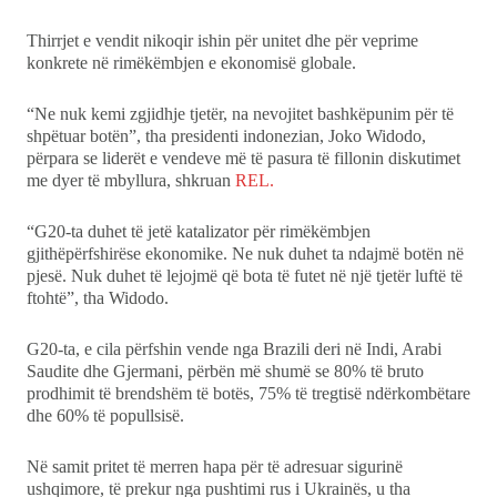
Thirrjet e vendit nikoqir ishin për unitet dhe për veprime
Ekonomi
konkrete në rimëkëmbjen e ekonomisë globale.
Teknologji
“Ne nuk kemi zgjidhje tjetër, na nevojitet bashkëpunim për të
shpëtuar botën”, tha presidenti indonezian, Joko Widodo,
përpara se liderët e vendeve më të pasura të fillonin diskutimet
Udhëtime
me dyer të mbyllura, shkruan
REL.
DuVideo
“G20-ta duhet të jetë katalizator për rimëkëmbjen
gjithëpërfshirëse ekonomike. Ne nuk duhet ta ndajmë botën në
pjesë. Nuk duhet të lejojmë që bota të futet në një tjetër luftë të
ftohtë”, tha Widodo.
G20-ta, e cila përfshin vende nga Brazili deri në Indi, Arabi
Saudite dhe Gjermani, përbën më shumë se 80% të bruto
prodhimit të brendshëm të botës, 75% të tregtisë ndërkombëtare
dhe 60% të popullsisë.
Në samit pritet të merren hapa për të adresuar sigurinë
ushqimore, të prekur nga pushtimi rus i Ukrainës, u tha