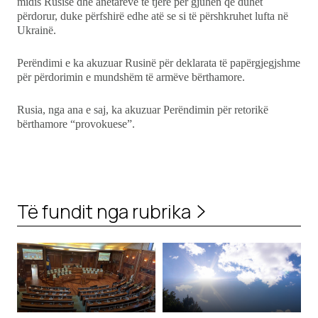
midis Rusisë dhe anëtarëve të tjerë për gjuhën që duhet
përdorur, duke përfshirë edhe atë se si të përshkruhet lufta në
Ukrainë.
Perëndimi e ka akuzuar Rusinë për deklarata të papërgjegjshme
për përdorimin e mundshëm të armëve bërthamore.
Rusia, nga ana e saj, ka akuzuar Perëndimin për retorikë
bërthamore “provokuese”.
Të fundit nga rubrika