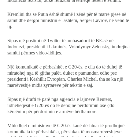
Indonezia rezistoi, duke refuzuar ta tërheqë ftesën e Putinit.
Kremlini tha se Putin është shumë i zënë për të marrë pjesë në
samit dhe dërgoi ministrin e Jashtëm, Sergei Lavrov, në vend të
tij.
Sipas një postimi në Twitter të ambasadorit të BE-së në
Indonezi, presidenti i Ukrainës, Volodymyr Zelensky, iu drejtua
samitit përmes video-lidhjes.
Një komunikatë e përbashkët e G20-ës, e cila do të duhej të
miratohej nga të gjitha palët, duket e pamundur, edhe pse
presidenti i Këshillit Evropian, Charles Michel, tha se ka një
marrëveshje midis zyrtarëve për tekstin e saj.
Sipas një drafti të parë nga agjencia e lajmeve Reuters,
udhëheqësit e G20-ës do të dënojnë përdorimin ose çdo
kërcënim për përdorimin e armëve bërthamore.
Mbledhjet e ministrave të G20-ës kanë dështuar të prodhojnë
komunikata të përbashkëta, për shkak të mosmarrëveshjeve