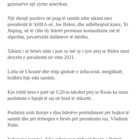
gazetarëve një zyrtar amerikan.
Një shenjë pozitive në prag të samitit ishte takimi mes
presidentit të SHBA-së, Joe Biden, dhe udhëheqësit kinez, Xi
Jinping, në të cilin dy liderët premtuan komunikime më të
shpeshta, pavarësisht dallimeve të mëdha.
Takimi i së hënës ishte i pari sy më sy i tyre prej se Biden mori
detyrën e presidentit në vitin 2021.
Lufta në Ukrainë dhe rritja globale e inflacionit, megjithatë,
hodhën hije mbi samitin.
Kjo është hera e parë që G20-ta takohet prej se Rusia ka nisur
pushtimin e fqinjit të saj në fund të shkurtit.
Pushtimi nxiti thirrjet e disa liderëve perëndimorë për bojkot të
samitit dhe për tërheqjen e ftesës për presidentin rus, Vladimir
Putin.