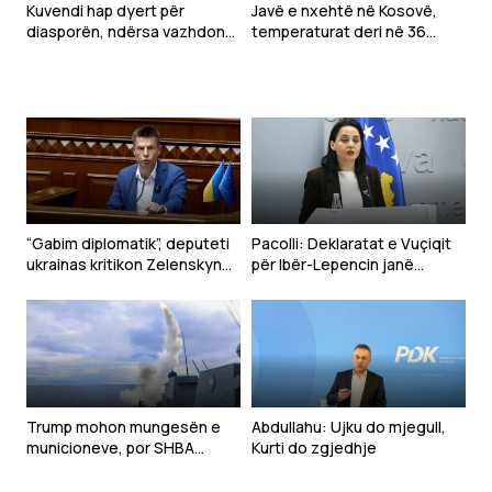
Kuvendi hap dyert për
Javë e nxehtë në Kosovë,
diasporën, ndërsa vazhdon
temperaturat deri në 36
ngërçi për konstituimin
gradë
“Gabim diplomatik”, deputeti
Pacolli: Deklaratat e Vuçiqit
ukrainas kritikon Zelenskyn
për Ibër-Lepencin janë
për deklaratën për Kosovën
shqetësuese dhe të
papranueshme
Trump mohon mungesën e
Abdullahu: Ujku do mjegull,
municioneve, por SHBA
Kurti do zgjedhje
kërkon rritjen e prodhimit të
armëve për luftën me Iranin