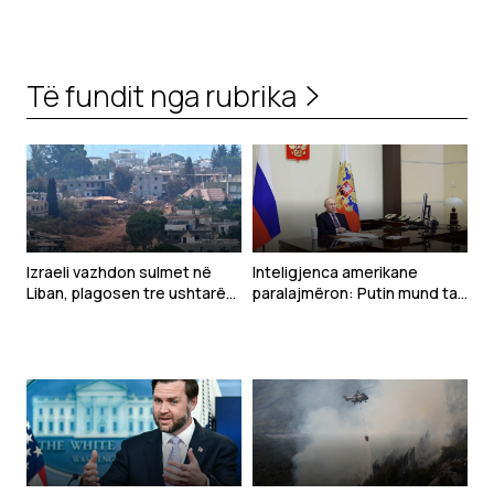
Të fundit nga rubrika
Izraeli vazhdon sulmet në
Inteligjenca amerikane
Liban, plagosen tre ushtarë
paralajmëron: Putin mund ta
gjatë çaktivizimit të
testojë NATO-n me një sulm
municioneve
të kufizuar