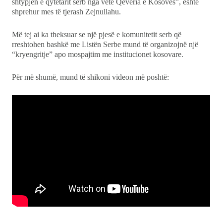
shtypjen e qytetarit serb nga vetë Qeveria e Kosovës”, është
shprehur mes të tjerash Zejnullahu.
Më tej ai ka theksuar se një pjesë e komunitetit serb që
rreshtohen bashkë me Listën Serbe mund të organizojnë një
“kryengritje” apo mospajtim me institucionet kosovare.
Për më shumë, mund të shikoni videon më poshtë: