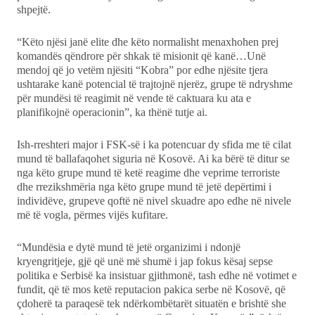
shpejtë.
“Këto njësi janë elite dhe këto normalisht menaxhohen prej
komandës qëndrore për shkak të misionit që kanë…Unë
mendoj që jo vetëm njësiti “Kobra” por edhe njësite tjera
ushtarake kanë potencial të trajtojnë njerëz, grupe të ndryshme
për mundësi të reagimit në vende të caktuara ku ata e
planifikojnë operacionin”, ka thënë tutje ai.
Ish-rreshteri major i FSK-së i ka potencuar dy sfida me të cilat
mund të ballafaqohet siguria në Kosovë. Ai ka bërë të ditur se
nga këto grupe mund të ketë reagime dhe veprime terroriste
dhe rrezikshmëria nga këto grupe mund të jetë depërtimi i
individëve, grupeve qoftë në nivel skuadre apo edhe në nivele
më të vogla, përmes vijës kufitare.
“Mundësia e dytë mund të jetë organizimi i ndonjë
kryengritjeje, gjë që unë më shumë i jap fokus kësaj sepse
politika e Serbisë ka insistuar gjithmonë, tash edhe në votimet e
fundit, që të mos ketë reputacion pakica serbe në Kosovë, që
çdoherë ta paraqesë tek ndërkombëtarët situatën e brishtë she