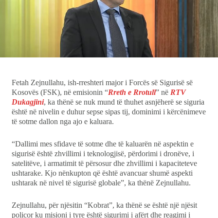
Ekonomi
Teknologji
Udhëtime
Fetah Zejnullahu, ish-rreshteri major i Forcës së Sigurisë së
Kosovës (FSK), në emisionin “
Rreth e Rrotull
” në
RTV
DuVideo
Dukagjini
, ka thënë se nuk mund të thuhet asnjëherë se siguria
është në nivelin e duhur sepse sipas tij, dominimi i kërcënimeve
të sotme dallon nga ajo e kaluara.
“Dallimi mes sfidave të sotme dhe të kaluarën në aspektin e
sigurisë është zhvillimi i teknologjisë, përdorimi i dronëve, i
satelitëve, i armatimit të përsosur dhe zhvillimi i kapaciteteve
ushtarake. Kjo nënkupton që është avancuar shumë aspekti
ushtarak në nivel të sigurisë globale”, ka thënë Zejnullahu.
Zejnullahu, për njësitin “Kobrat”, ka thënë se është një njësit
policor ku misioni i tyre është sigurimi i afërt dhe reagimi i