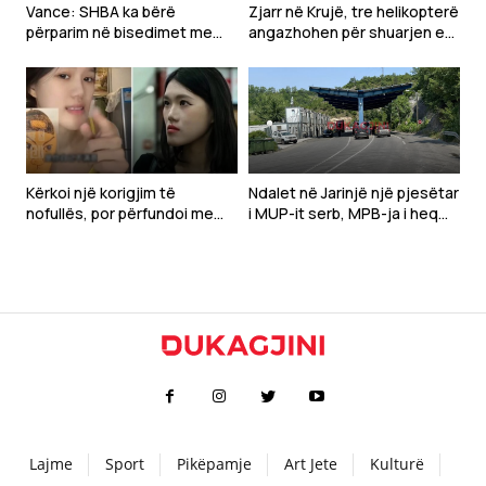
Vance: SHBA ka bërë
Zjarr në Krujë, tre helikopterë
përparim në bisedimet me
angazhohen për shuarjen e
Iranin
flakëve – dyshohet për
zjarrvënie të qëllimshme
Kërkoi një korigjim të
Ndalet në Jarinjë një pjesëtar
nofullës, por përfundoi me
i MUP-it serb, MPB-ja i heq
deformim të madh të
shtetësinë e Kosovës
fytyrës-Modelja pushohet
nga puna
Lajme
Sport
Pikëpamje
Art Jete
Kulturë