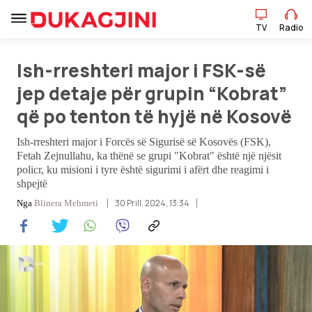
TV
Radio
Ish-rreshteri major i FSK-së
TV
Radio
jep detaje për grupin “Kobrat”
që po tenton të hyjë në Kosovë
Lajme
Ish-rreshteri major i Forcës së Sigurisë së Kosovës (FSK),
Fetah Zejnullahu, ka thënë se grupi "Kobrat" është një njësit
Sport
policr, ku misioni i tyre është sigurimi i afërt dhe reagimi i
shpejtë
Pikëpamje
30 Prill, 2024, 13:34
Nga
Blinera Mehmeti
Art Jete
Kulturë
Showbiz