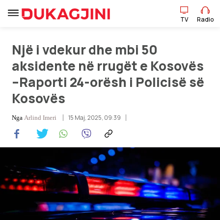
TV
Radio
TV
Radio
Një i vdekur dhe mbi 50
aksidente në rrugët e Kosovës
–Raporti 24-orësh i Policisë së
Lajme
Kosovës
Sport
15 Maj, 2025, 09:39
Nga
Arlind Imeri
Pikëpamje
Art Jete
Kulturë
Showbiz