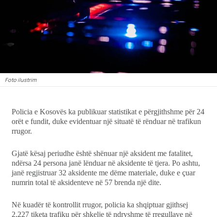
Ekonomi
Teknologji
Udhëtime
Foto ilustrim
DuVideo
Policia e Kosovës ka publikuar statistikat e përgjithshme për 24
orët e fundit, duke evidentuar një situatë të rënduar në trafikun
rrugor.
Gjatë kësaj periudhe është shënuar një aksident me fatalitet,
ndërsa 24 persona janë lënduar në aksidente të tjera. Po ashtu,
janë regjistruar 32 aksidente me dëme materiale, duke e çuar
numrin total të aksidenteve në 57 brenda një dite.
Në kuadër të kontrollit rrugor, policia ka shqiptuar gjithsej
2,227 tiketa trafiku për shkelje të ndryshme të rregullave në