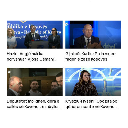
nesër
kufitare pas krizës në Ceuta
Haziri: Asgjë nuk ka
Gjini për Kurtin: Po ia nxjerr
ndryshuar, Vjosa Osmani
faqen e zezë Kosovës
mbetet emri i LDK-së për
presidente
Deputetët mblidhen, dera e
Kryeziu-Hyseni: Opozita po
sallës së Kuvendit e mbyllur
qëndron sonte në Kuvend
(VIDEO)
sepse e di që nuk do të ketë
zhvillim