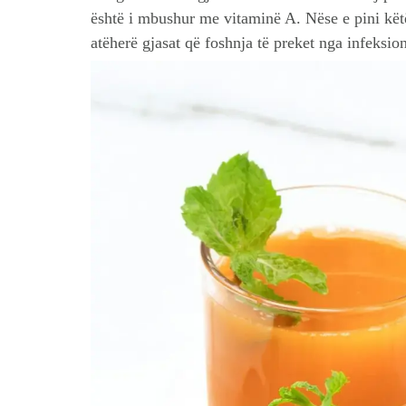
është i mbushur me vitaminë A. Nëse e pini këtë 
atëherë gjasat që foshnja të preket nga infeksi