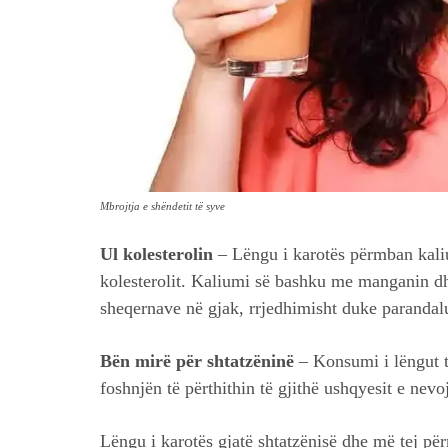
Mbrojtja e shëndetit të syve
Ul kolesterolin
– Lëngu i karotës përmban kalium
kolesterolit. Kaliumi së bashku me manganin dh
sheqernave në gjak, rrjedhimisht duke parandalu
Bën mirë për shtatzëninë
– Konsumi i lëngut t
foshnjën të përthithin të gjithë ushqyesit e nev
Lëngu i karotës gjatë shtatzënisë dhe më tej për