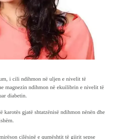
, i cili ndihmon në uljen e nivelit të
e magnezin ndihmon në ekuilibrin e nivelit të
ar diabetin.
ë karotës gjatë shtatzënisë ndihmon nënën dhe
ojshëm.
mirëson cilësinë e qumështit të gjirit sepse