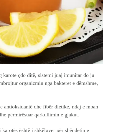
 karote çdo ditë, sistemi juaj imunitar do ju
ë mbrojtur organizmin nga bakteret e dëmshme,
 antioksidantë dhe fibër dietike, ndaj e mban
dhe përmirësuar qarkullimin e gjakut.
 karotës është i shkëlqyer për shëndetin e