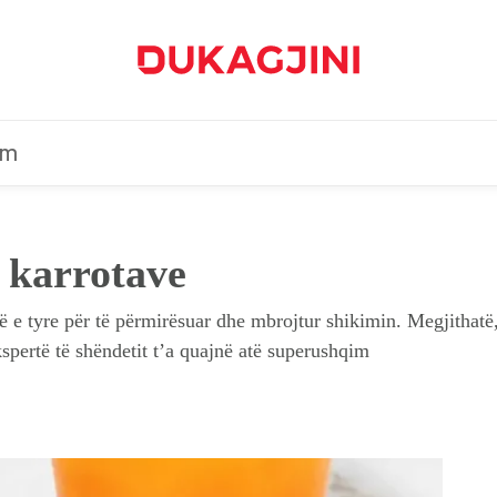
im
ë karrotave
ë e tyre për të përmirësuar dhe mbrojtur shikimin. Megjithatë,
kspertë të shëndetit t’a quajnë atë superushqim