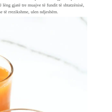
lëng gjatë tre muajve të fundit të shtatzënisë,
one të rrezikshme, ulen ndjeshëm.