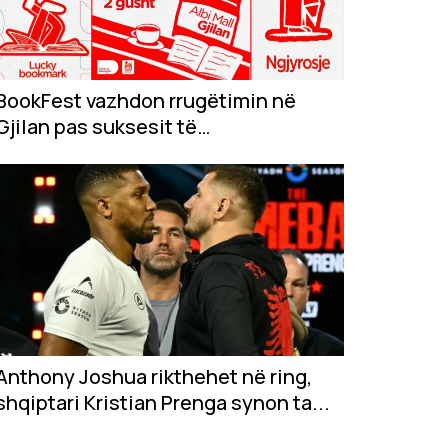
BookFest vazhdon rrugëtimin në
Gjilan pas suksesit të
jashtëzakonshëm në...
Anthony Joshua rikthehet në ring,
shqiptari Kristian Prenga synon ta...