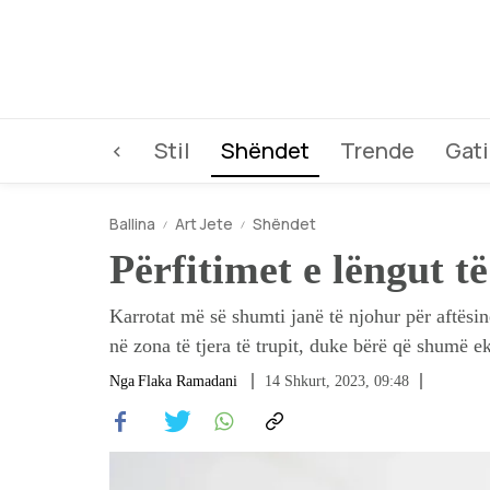
<
Stil
Shëndet
Trende
Gat
Ballina
Art Jete
Shëndet
Përfitimet e lëngut t
Karrotat më së shumti janë të njohur për aftësin
në zona të tjera të trupit, duke bërë që shumë e
Nga
Flaka Ramadani
14 Shkurt, 2023, 09:48