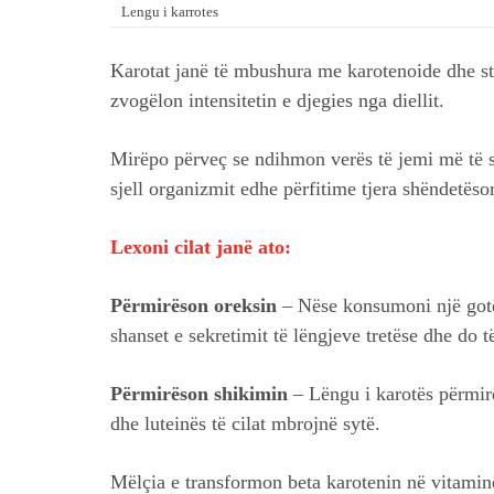
Lengu i karrotes
Karotat janë të mbushura me karotenoide dhe st
zvogëlon intensitetin e djegies nga diellit.
Mirëpo përveç se ndihmon verës të jemi më të s
sjell organizmit edhe përfitime tjera shëndetëso
Lexoni cilat janë ato:
Përmirëson oreksin
– Nëse konsumoni një gotë 
shanset e sekretimit të lëngjeve tretëse dhe do të
Përmirëson shikimin
– Lëngu i karotës përmirë
dhe luteinës të cilat mbrojnë sytë.
Mëlçia e transformon beta karotenin në vitaminë