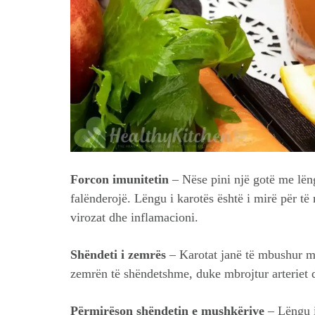
Forcon imunitetin
– Nëse pini një gotë me lëng
falënderojë. Lëngu i karotës është i mirë për t
virozat dhe inflamacioni.
Shëndeti i zemrës
– Karotat janë të mbushur me
zemrën të shëndetshme, duke mbrojtur arteriet 
Përmirëson shëndetin e mushkërive
– Lëngu i