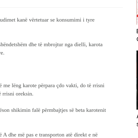
udimet kanë vërtetuar se konsumimi i tyre
hëndetshëm dhe të mbrojtur nga dielli, karota
re.
me lëng karote përpara çdo vakti, do të rrisni
 rrisni oreksin.
son shikimin falë përmbajtjes së beta karotenit
 A dhe më pas e transporton atë direkt e në