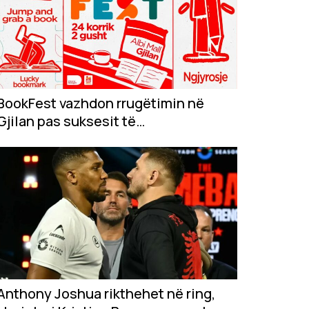
BookFest vazhdon rrugëtimin në
Gjilan pas suksesit të
jashtëzakonshëm në...
Anthony Joshua rikthehet në ring,