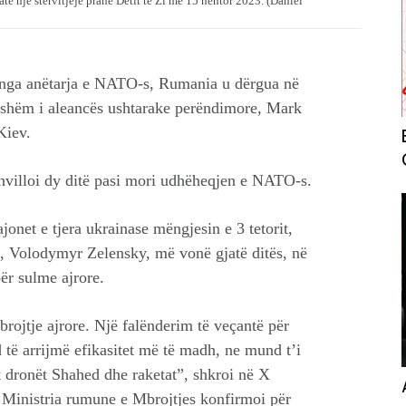
atë një stërvitjeje pranë Detit të Zi më 15 nëntor 2023. (Daniel
ar nga anëtarja e NATO-s, Rumania u dërgua në
ithshëm i aleancës ushtarake perëndimore, Mark
Kiev.
zhvilloi dy ditë pasi mori udhëheqjen e NATO-s.
onet e tjera ukrainase mëngjesin e 3 tetorit,
s, Volodymyr Zelensky, më vonë gjatë ditës, në
ër sulme ajrore.
rojtje ajrore. Një falënderim të veçantë për
të arrijmë efikasitet më të madh, ne mund t’i
ht dronët Shahed dhe raketat”, shkroi në X
 Ministria rumune e Mbrojtjes konfirmoi për