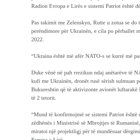
Radion Evropa e Lirës e sistemi Patriot është d
Pas takimit me Zelenskyn, Rutte u zotua se do t
perëndimore për Ukrainën, e cila po përballet m
2022.
“Ukraina është më afër NATO-s se kurrë më parë
Duke vënë në pah rrezikun ndaj anëtarëve të NA
kufi me Ukrainën, dronët rusë sërish sulmuan por
Bukureshtin që të aktivizonte avionët luftarakë 
të 2 tetorit.
“Mund të konfirmojmë se sistemi Patriot është 
zëdhënës i Ministrisë së Mbrojtjes të Rumanisë
miratoi një projektligj për të mundësuar dërgimi
Evropa e Lirë.