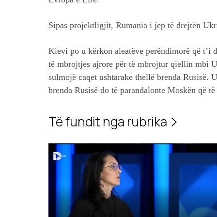
Sipas projektligjit, Rumania i jep të drejtën Uk
Kievi po u kërkon aleatëve perëndimorë që t’
të mbrojtjes ajrore për të mbrojtur qiellin mbi 
sulmojë caqet ushtarake thellë brenda Rusisë. 
brenda Rusisë do të parandalonte Moskën që të 
Të fundit nga rubrika