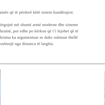
rainës që të përdorë këtë sistem kundërajror.
i dërgojnë më shumë armë moderne dhe sisteme
Ukrainë, por edhe po kërkon që t’i lejohet që të
Ukraina ka argumentuar se duke sulmuar thellë
sulmojë nga distanca të largëta.