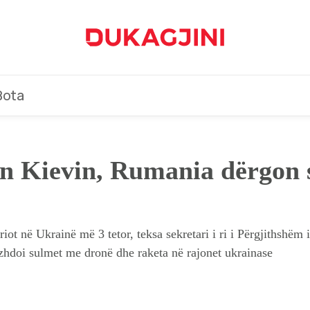
Bota
on Kievin, Rumania dërgon s
iot në Ukrainë më 3 tetor, teksa sekretari i ri i Përgjithshëm 
zhdoi sulmet me dronë dhe raketa në rajonet ukrainase