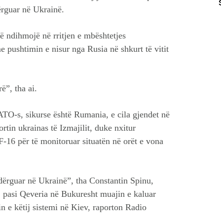
ërguar në Ukrainë.
ë ndihmojë në rritjen e mbështetjes
e pushtimin e nisur nga Rusia në shkurt të vitit
”, tha ai.
TO-s, sikurse është Rumania, e cila gjendet në
tin ukrainas të Izmajilit, duke nxitur
F-16 për të monitoruar situatën në orët e vona
dërguar në Ukrainë”, tha Constantin Spinu,
, pasi Qeveria në Bukuresht muajin e kaluar
n e këtij sistemi në Kiev, raporton Radio