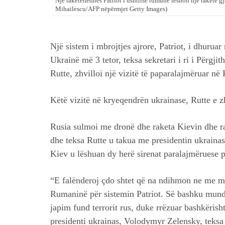
Një raketëhedhës Patriot i ushtrisë rumune lëshon një raketë gj
Mihailescu/AFP nëpërmjet Getty Images)
Një sistem i mbrojtjes ajrore, Patriot, i dhuru
Ukrainë më 3 tetor, teksa sekretari i ri i Përgj
Rutte, zhvilloi një vizitë të paparalajmëruar në 
Këtë vizitë në kryeqendrën ukrainase, Rutte e 
Rusia sulmoi me dronë dhe raketa Kievin dhe raj
dhe teksa Rutte u takua me presidentin ukraina
Kiev u lëshuan dy herë sirenat paralajmëruese p
“E falënderoj çdo shtet që na ndihmon ne me mb
Rumaninë për sistemin Patriot. Së bashku mund 
japim fund terrorit rus, duke rrëzuar bashkëris
presidenti ukrainas, Volodymyr Zelensky, teksa