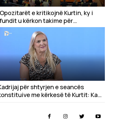
Opozitarët e kritikojnë Kurtin, ky i
fundit u kërkon takime për
marrëveshje
Kadrijaj për shtyrjen e seancës
konstituive me kërkesë të Kurtit: Ka
qenë e pakuptueshme