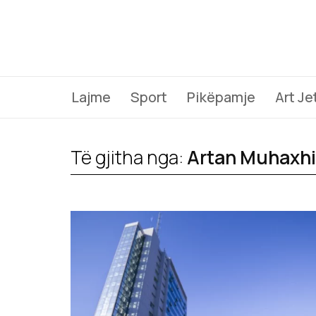
Lajme
Sport
Pikëpamje
Art Je
Të gjitha nga:
Artan Muhaxhi