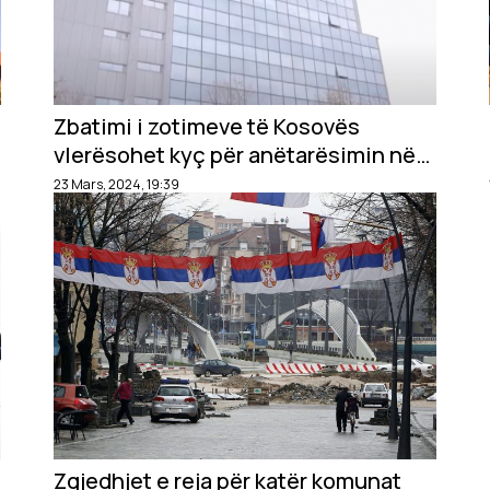
Zbatimi i zotimeve të Kosovës
vlerësohet kyç për anëtarësimin në
KiE
23 Mars, 2024, 19:39
Zgjedhjet e reja për katër komunat