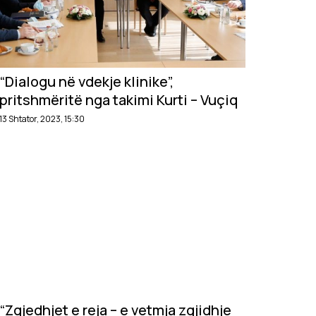
“Dialogu në vdekje klinike”,
pritshmëritë nga takimi Kurti – Vuçiq
13 Shtator, 2023, 15:30
“Zgjedhjet e reja – e vetmja zgjidhje