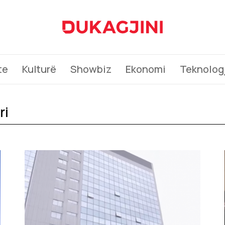
te
Kulturë
Showbiz
Ekonomi
Teknologj
ri