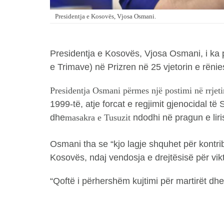
Presidentja e Kosovës, Vjosa Osmani.
Presidentja e Kosovës, Vjosa Osmani, i ka 
e Trimave) në Prizren në 25 vjetorin e rënie
Presidentja Osmani përmes një postimi në rrjet
1999-të, atje forcat e regjimit gjenocidal të
dhe
masakra e Tusuzit
ndodhi në pragun e lir
Osmani tha se “kjo lagje shquhet për kontrib
Kosovës, ndaj vendosja e drejtësisë për vikt
“Qoftë i përhershëm kujtimi për martirët dhe t