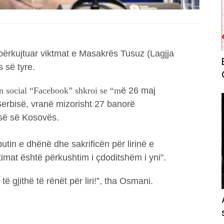
përkujtuar viktmat e Masakrës Tusuz (Lagjja
s së tyre.
in social “Facebook” shkroi se “m
ë 26 maj
 Serbisë, vranë mizorisht 27 banorë
isë së Kosovës.
utin e dhënë dhe sakrificën për lirinë e
imat është përkushtim i çdoditshëm i yni”.
ë gjithë të rënët për liri!”, tha Osmani.