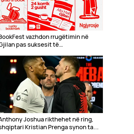
BookFest vazhdon rrugëtimin në
Gjilan pas suksesit të
jashtëzakonshëm në...
Anthony Joshua rikthehet në ring,
shqiptari Kristian Prenga synon ta...