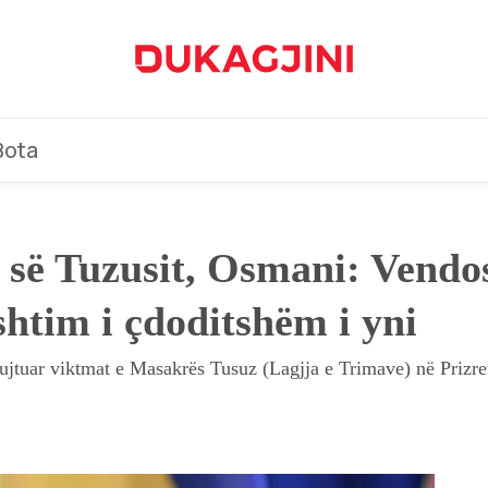
Bota
 së Tuzusit, Osmani: Vendos
shtim i çdoditshëm i yni
jtuar viktmat e Masakrës Tusuz (Lagjja e Trimave) në Prizren 