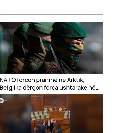
NATO forcon praninë në Arktik,
Belgjika dërgon forca ushtarake në
Grenlandë