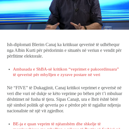
Ekonomi
Teknologji
Udhëtime
Ish-diplomati Blerim Canaj ka kritikuar qeverinë të udhëhequr
nga Albin Kurti për përdorimin e situatës në veriun e vendit për
DuVideo
përfitime elektorale.
Ambasada e ShBA-së kritikon “veprimet e pakoordinuara”
të qeverisë për mbylljen e zyrave postare në veri
Në “FIVE” të Dukagjinit, Canaj kritikoi veprimet e qeverisë në
veri dhe vuri në dukje se këto veprime po bëhen për t’i mbuluar
dështimet në fusha të tjera. Sipas Canajt, ura e Ibrit është bërë
një simbol politik që qeveria po e përdor për të ngjallur ndjenja
nacionaliste në një vit zgjedhor.
BE-ja e quan veprim të njëanshëm dhe shkelje të