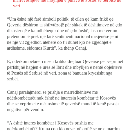
marrëveshjeve me mbylljen e pikave të Postës së Serbisë në
veri
“Ura është një farë simboli politik, të cilën që kam frikë që
Qeveria dëshiron ta shfrytëzojë për shkak të dështimeve në çdo
dikaster që e ka udhëhequr dhe në çdo fushë, tash me veriun
pretendon të prek një farë sentimenti nacional meqenëse jemi
në një vit zgjedhor, atëherë do t’i duhet kjo në zgjedhjet e
ardhshme, sidomos Kurtit”, ka thënp Canaj.
E, ndërkombëtarët i nisën kritika drejtuar Qeverisë për veprimet
përfshijnë hapjen e urës së Ibrit dhe mbylljen e nëntë objekteve
të Postës së Serbisë në veri, zona të banuara kryesisht nga
serbët.
Canaj paralajmëroi se prishja e marrëdhënieve me
ndërkombëtarët nuk është në interesin kombëtar të Kosovës
dhe se veprimet e njëanshme të qeverisë mund të kenë pasoja
negative për vendin.
“A është interes kombëtar i Kosovës prishja me
ndërkombëtarët? Ku na çon kjo neve, në qoftë se ne e marrim