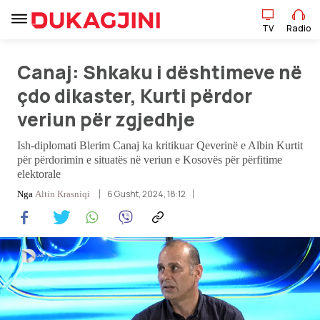
TV
Radio
Canaj: Shkaku i dështimeve në
TV
Radio
çdo dikaster, Kurti përdor
veriun për zgjedhje
Lajme
Ish-diplomati Blerim Canaj ka kritikuar Qeverinë e Albin Kurtit
për përdorimin e situatës në veriun e Kosovës për përfitime
Sport
elektorale
6 Gusht, 2024, 18:12
Nga
Altin Krasniqi
Pikëpamje
Art Jete
Kulturë
Showbiz