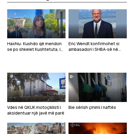
Haxhiu: Kushdo që mendon
Eric Wendt konfirmohet si
se po shkelet Kushtetuta, le
ambasadori i SHBA-së në
t’i drejtohet Gjykatës
Shqipëri
Kushtetuese
Vdes në QKUK motoçiklisti i
Bie sërish çmimi i naftës
aksidentuar një javë më parë