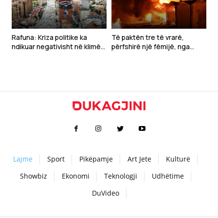
Rafuna: Kriza politike ka
Të paktën tre të vrarë,
ndikuar negativisht në klimën
përfshirë një fëmijë, nga
e të bërit biznes
sulmet ruse pranë Kievit
Lajme
Sport
Pikëpamje
Art Jete
Kulturë
Showbiz
Ekonomi
Teknologji
Udhëtime
DuVideo