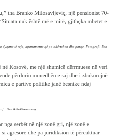
u,” tha Branko Milosavljeviç, një pensionist 70-
 “Situata nuk është më e mirë, gjithçka mbetet e
e, ka dyqane të reja, apartamente që po ndërtohen dhe parqe. Fotografi: Ben
jnë në Kosovë, me një shumicë dërrmuese në veri
 ende përdorin monedhën e saj dhe i zbukurojnë
mica e partive politike janë besnike ndaj
ografi: Ben Kilb/Bloomberg
ar nga serbët në një zonë gri, një zonë e
si agresore dhe pa juridiksion të përcaktuar