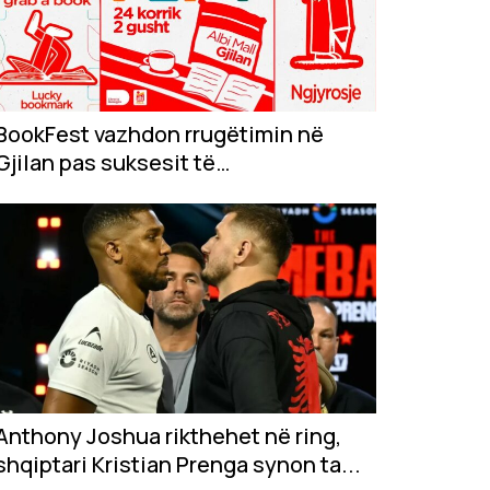
BookFest vazhdon rrugëtimin në
Gjilan pas suksesit të
jashtëzakonshëm në...
Anthony Joshua rikthehet në ring,
shqiptari Kristian Prenga synon ta...