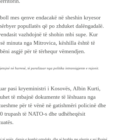
erritorin.
utboll mes qenve endacakë në sheshin kryesor
shërbyer popullatës që po zhduket dalëngadalë.
endasit vazhdojnë të shohin mbi supe. Kur
pesë minuta nga Mitrovica, këshilla është të
bëni asgjë për të tërhequr vëmendjen.
 jetojnë në harresë, të paralizuar nga politika intransigjente e rajonit.
uar pasi kryeministri i Kosovës, Albin Kurti,
 duhet të mbajnë dokumente të lëshuara nga
ftueshme për të vënë në gatishmëri policinë dhe
800 trupash të NATO-s dhe udhëheqësit
uatës.
të sajën, djepin e kombit ortodoks, dhe së bashku me aleatin e saj Rusinë