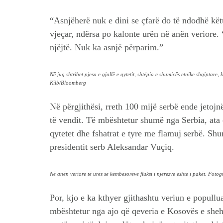
“Asnjëherë nuk e dini se çfarë do të ndodhë kët
vjeçar, ndërsa po kalonte urën në anën veriore.
njëjtë. Nuk ka asnjë përparim.”
Në jug shtrihet pjesa e gjallë e qytetit, shtëpia e shumicës etnike shqiptar
Kilb/Bloomberg
Në përgjithësi, rreth 100 mijë serbë ende jeto
të vendit. Të mbështetur shumë nga Serbia, ata
qytetet dhe fshatrat e tyre me flamuj serbë. Shu
presidentit serb Aleksandar Vuçiq.
Në anën veriore të urës së këmbësorëve fluksi i njerëzve është i pakët. Fot
Por, kjo e ka kthyer gjithashtu veriun e popullu
mbështetur nga ajo që qeveria e Kosovës e sheh 