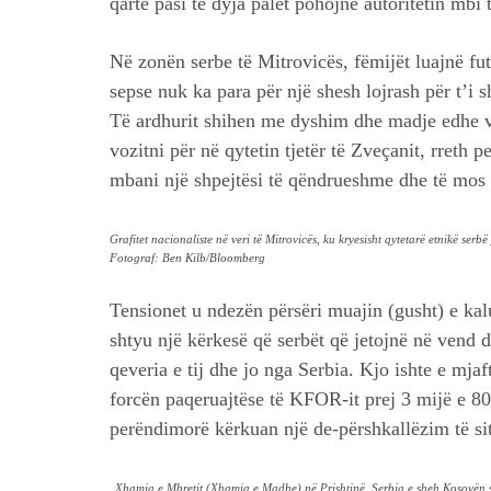
qartë pasi të dyja palët pohojnë autoritetin mbi t
Në zonën serbe të Mitrovicës, fëmijët luajnë f
sepse nuk ka para për një shesh lojrash për t’i 
Të ardhurit shihen me dyshim dhe madje edhe v
vozitni për në qytetin tjetër të Zveçanit, rreth 
mbani një shpejtësi të qëndrueshme dhe të mos 
Grafitet nacionaliste në veri të Mitrovicës, ku kryesisht qytetarë etnikë serbë
Fotograf: Ben Kilb/Bloomberg
Tensionet u ndezën përsëri muajin (gusht) e kal
shtyu një kërkesë që serbët që jetojnë në vend
qeveria e tij dhe jo nga Serbia. Kjo ishte e mja
forcën paqeruajtëse të KFOR-it prej 3 mijë e 
perëndimorë kërkuan një de-përshkallëzim të sit
Xhamia e Mbretit (Xhamia e Madhe) në Prishtinë. Serbia e sheh Kosovën si 