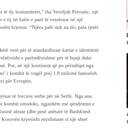
r të dy komunitetet,” tha Veroljub Petronic, një
n e tij në katin e parë të vendosur në një
eshit kryesor. “Njëra palë nuk na do; pala tjetër
ëtë verë për të standardizuar kartat e identitetit
elativisht e parëndësishme për të huajt duke
inë. Por, në një kontinent që po përndiqet nga
mi’ i kombit të vogël prej 1.8 milionë banorësh
rzi për Evropën.
yruar të forcave serbe për në Serbi. Nga ana
in e kombit ortodoks, ngjashëm me qëndrimin e
usinë aleate (dhe pesë anëtarë të Bashkimit
hë Kosovën kryesisht myslimane si një shtet