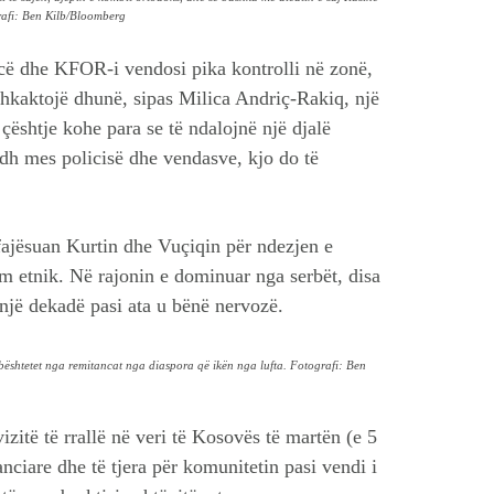
grafi: Ben Kilb/Bloomberg
icë dhe KFOR-i vendosi pika kontrolli në zonë,
 shkaktojë dhunë, sipas Milica Andriç-Rakiq, një
 çështje kohe para se të ndalojnë një djalë
adh mes policisë dhe vendasve, kjo do të
fajësuan Kurtin dhe Vuçiqin për ndezjen e
rim etnik. Në rajonin e dominuar nga serbët, disa
ë një dekadë pasi ata u bënë nervozë.
mbështetet nga remitancat nga diaspora që ikën nga lufta. Fotografi: Ben
izitë të rrallë në veri të Kosovës të martën (e 5
anciare dhe të tjera për komunitetin pasi vendi i