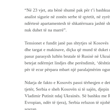
“Në 23 vjet, ata bënë shumë pak për t’i bashkua
analist sigurie në zonën serbe të qytetit, në zyrë
ndërtesë apartamentesh të shkatërruara jashtë sh
nuk duhet të na marrë”.
Tensionet e fundit janë pas shtytjes së Kosovës k
dhe targat e makinave, diçka që mund të duket r
pasur parasysh luftën brutale të Rusisë në Ukra
betejat ndërmjet lindjes dhe perëndimit, ‘dështi
për të ecur përpara mbart një paralajmërim ogu
Ndarja de fakto e Kosovës pasoi tërheqjen e det
tjetër, Serbia e sheh Kosovën si të sajën, djep
Vladimir Putinit ndaj Ukrainës. Së bashku me R
Evropian, ndër të tjera), Serbia refuzon të njo
sovran.