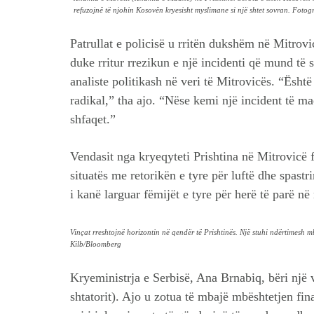
refuzojnë të njohin Kosovën kryesisht myslimane si një shtet sovran. Foto
Patrullat e policisë u rritën dukshëm në Mitrov
duke rritur rrezikun e një incidenti që mund të
analiste politikash në veri të Mitrovicës. “Është
radikal,” tha ajo. “Nëse kemi një incident të m
shfaqet.”
Vendasit nga kryeqyteti Prishtina në Mitrovicë 
situatës me retorikën e tyre për luftë dhe spast
i kanë larguar fëmijët e tyre për herë të parë n
Vinçat rreshtojnë horizontin në qendër të Prishtinës. Një stuhi ndërtimesh 
Kilb/Bloomberg
Kryeministrja e Serbisë, Ana Brnabiq, bëri një v
shtatorit). Ajo u zotua të mbajë mbështetjen fin