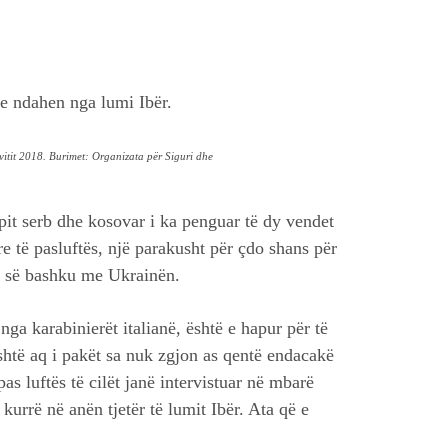
e ndahen nga lumi Ibër.
vitit 2018. Burimet: Organizata për Siguri dhe
pit serb dhe kosovar i ka penguar të dy vendet
e të pasluftës, një parakusht për çdo shans për
, së bashku me Ukrainën.
nga karabinierët italianë, është e hapur për të
 është aq i pakët sa nuk zgjon as qentë endacakë
 pas luftës të cilët janë intervistuar në mbarë
kurrë në anën tjetër të lumit Ibër. Ata që e