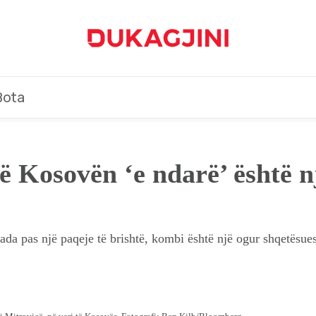
Bota
në Kosovën ‘e ndarë’ është 
a pas një paqeje të brishtë, kombi është një ogur shqetësues