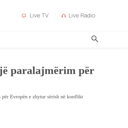
Live TV
Live Radio
një paralajmërim për
 për Evropën e zhytur sërish në konflikt