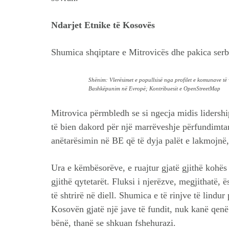
Ndarjet Etnike të Kosovës
Shumica shqiptare e Mitrovicës dhe pakica serb
Shënim: Vlerësimet e popullsisë nga profilet e komunave të 
Bashkëpunim në Evropë; Kontribuesit e OpenStreetMap
Mitrovica përmbledh se si ngecja midis lidershi
të bien dakord për një marrëveshje përfundimtar
anëtarësimin në BE që të dyja palët e lakmojnë
Ura e këmbësorëve, e ruajtur gjatë gjithë kohës 
gjithë qytetarët. Fluksi i njerëzve, megjithatë,
të shtrirë në diell. Shumica e të rinjve të lindur
Kosovën gjatë një jave të fundit, nuk kanë qenë 
bënë, thanë se shkuan fshehurazi.