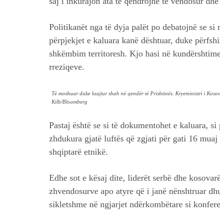
saj i inkurajon ata të qëndrojnë të vendosur dhe 
Politikanët nga të dyja palët po debatojnë se si
përpjekjet e kaluara kanë dështuar, duke përfshi
shkëmbim territoresh. Kjo hasi në kundërshtime
rreziqeve.
Të moshuar duke luajtur shah në qendër të Prishtinës. Kryeministri i Kosovë
Kilb/Bloomberg
Pastaj është se si të dokumentohet e kaluara, si
zhdukura gjatë luftës që zgjati për gati 16 muaj
shqiptarë etnikë.
Edhe sot e kësaj dite, liderët serbë dhe kosovar
zhvendosurve apo atyre që i janë nënshtruar dh
sikletshme në ngjarjet ndërkombëtare si konfere