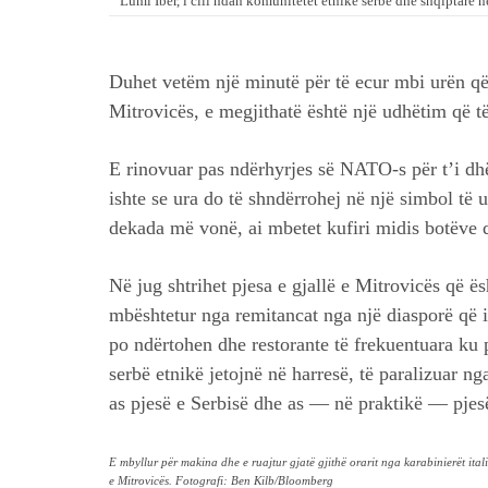
Lumi Ibër, i cili ndan komunitetet etnike serbe dhe shqiptare 
Duhet vetëm një minutë për të ecur mbi urën që l
Mitrovicës, e megjithatë është një udhëtim që të
E rinovuar pas ndërhyrjes së NATO-s për t’i dh
ishte se ura do të shndërrohej në një simbol të
dekada më vonë, ai mbetet kufiri midis botëve që
Në jug shtrihet pjesa e gjallë e Mitrovicës që ë
mbështetur nga remitancat nga një diasporë që i
po ndërtohen dhe restorante të frekuentuara ku 
serbë etnikë jetojnë në harresë, të paralizuar nga
as pjesë e Serbisë dhe as — në praktikë — pjes
E mbyllur për makina dhe e ruajtur gjatë gjithë orarit nga karabinierët itali
e Mitrovicës. Fotografi: Ben Kilb/Bloomberg