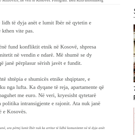
në Mitrovicë, në veri të Kosovës. Fotografi: Ben Kilb/Bloomberg
idh të dyja anët e lumit Ibër në qytetin e
 kthen vite pas.
ënë fund konfliktit etnik në Kosovë, shpresa
 unitetit në vendin e ndarë. Më shumë se dy
 janë përplasur sërish javët e fundit.
shtë shtëpia e shumicës etnike shqiptare, e
ku nga lufta. Ka dyqane të reja, apartamente që
paguhet me euro. Në veri, kryesisht qytetarë
 politika intransigjente e rajonit. Ata nuk janë
ë e Kosovës.
anë, ura përtej lumit Ibër nuk ka arritur të lidhë komunitetet në të dyja anët