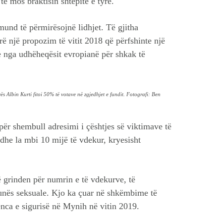
të mos braktisin shtëpitë e tyre.
 mund të përmirësojnë lidhjet. Të gjitha
rë një propozim të vitit 2018 që përfshinte një
 nga udhëheqësit evropianë për shkak të
s Albin Kurti fitoi 50% të votave në zgjedhjet e fundit. Fotografi: Ben
 për shembull adresimi i çështjes së viktimave të
 dhe la mbi 10 mijë të vdekur, kryesisht
ë grinden për numrin e të vdekurve, të
unës seksuale. Kjo ka çuar në shkëmbime të
nca e sigurisë në Mynih në vitin 2019.