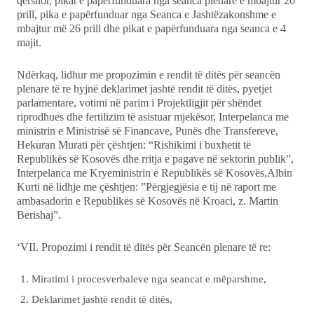
qershor, pikat e papërfunduara nga seanca plenare e mbajtur 20
prill, pika e papërfunduar nga Seanca e Jashtëzakonshme e
mbajtur më 26 prill dhe pikat e papërfunduara nga seanca e 4
majit.
Ndërkaq, lidhur me propozimin e rendit të ditës për seancën
plenare të re hyjnë deklarimet jashtë rendit të ditës, pyetjet
parlamentare, votimi në parim i Projektligjit për shëndet
riprodhues dhe fertilizim të asistuar mjekësor, Interpelanca me
ministrin e Ministrisë së Financave, Punës dhe Transfereve,
Hekuran Murati për çështjen: “Rishikimi i buxhetit të
Republikës së Kosovës dhe rritja e pagave në sektorin publik”,
Interpelanca me Kryeministrin e Republikës së Kosovës,Albin
Kurti në lidhje me çështjen: ”Përgjegjësia e tij në raport me
ambasadorin e Republikës së Kosovës në Kroaci, z. Martin
Berishaj”.
‘VII. Propozimi i rendit të ditës për Seancën plenare të re:
Miratimi i procesverbaleve nga seancat e mëparshme,
Deklarimet jashtë rendit të ditës,