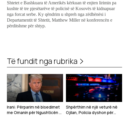
Shtetet e Bashkuara të Amerikës kërkuan të enjten lirimin pa
kushte të tre pjesëtarëve të policisë së Kosovës të kidnapuar
nga forcat serbe. Ky qëndrim u shpreh nga zëdhënësi i
Departamentit të Shtetit, Matthew Miller në konferencën e
përditshme për shtyp.
Të fundit nga rubrika
Irani: Përparim në bisedimet
Shpërthim në një veturë në
me Omanin për Ngushticën e
Gjilan, Policia dyshon për
Hormuzit
mjet shpërthyes – një i
plagosur rëndë