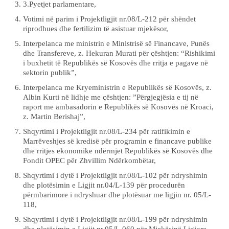
3.Pyetjet parlamentare,
Votimi në parim i Projektligjit nr.08/L-212 për shëndet
riprodhues dhe fertilizim të asistuar mjekësor,
Interpelanca me ministrin e Ministrisë së Financave, Punës
dhe Transfereve, z. Hekuran Murati për çështjen: “Rishikimi
i buxhetit të Republikës së Kosovës dhe rritja e pagave në
sektorin publik”,
Interpelanca me Kryeministrin e Republikës së Kosovës, z.
Albin Kurti në lidhje me çështjen: ”Përgjegjësia e tij në
raport me ambasadorin e Republikës së Kosovës në Kroaci,
z. Martin Berishaj”,
Shqyrtimi i Projektligjit nr.08/L-234 për ratifikimin e
Marrëveshjes së kredisë për programin e financave publike
dhe rritjes ekonomike ndërmjet Republikës së Kosovës dhe
Fondit OPEC për Zhvillim Ndërkombëtar,
Shqyrtimi i dytë i Projektligjit nr.08/L-102 për ndryshimin
dhe plotësimin e Ligjit nr.04/L-139 për procedurën
përmbarimore i ndryshuar dhe plotësuar me ligjin nr. 05/L-
118,
Shqyrtimi i dytë i Projektligjit nr.08/L-199 për ndryshimin
dhe plotësimin e Ligjit nr.05/L-060 për Mjekësinë Ligjore,