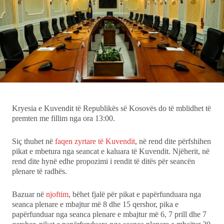
Showbiz
Ekonomi
Teknologji
Udhëtime
DuVideo
Kryesia e Kuvendit të Republikës së Kosovës do të mblidhet të
premten me fillim nga ora 13:00.
Siç thuhet në
faqen zyrtare të Kuvendit
, në rend dite përfshihen
pikat e mbetura nga seancat e kaluara të Kuvendit. Njëherit, në
rend dite hynë edhe propozimi i rendit të ditës për seancën
plenare të radhës.
Bazuar në
njoftim
, bëhet fjalë për pikat e papërfunduara nga
seanca plenare e mbajtur më 8 dhe 15 qershor, pika e
papërfunduar nga seanca plenare e mbajtur më 6, 7 prill dhe 7