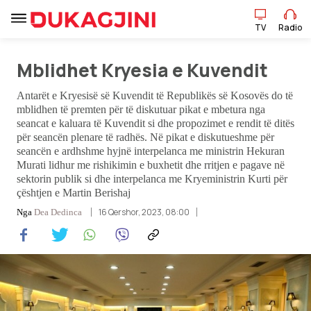
TV
Radio
Mblidhet Kryesia e Kuvendit
TV
Radio
Antarët e Kryesisë së Kuvendit të Republikës së Kosovës do të
mblidhen të premten për të diskutuar pikat e mbetura nga
seancat e kaluara të Kuvendit si dhe propozimet e rendit të ditës
për seancën plenare të radhës. Në pikat e diskutueshme për
Lajme
seancën e ardhshme hyjnë interpelanca me ministrin Hekuran
Murati lidhur me rishikimin e buxhetit dhe rritjen e pagave në
Sport
sektorin publik si dhe interpelanca me Kryeministrin Kurti për
çështjen e Martin Berishaj
Pikëpamje
16 Qershor, 2023, 08:00
Nga
Dea Dedinca
Art Jete
Kulturë