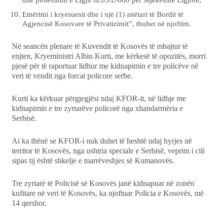
Emërimi i kryesuesit dhe i një (1) anëtari të Bordit të
Agjencisë Kosovare të Privatizimit”, thuhet në njoftim.
Në seancën plenare të Kuvendit të Kosovës të mbajtur të
enjten, Kryeministri Albin Kurti, me kërkesë të opozitës, morri
pjesë për të raportuar lidhur me kidnapimin e tre policëve në
veri të vendit nga forcat policore serbe.
Kurti ka kërkuar përgjegjësi ndaj KFOR-it, në lidhje me
kidnapimin e tre zyrtarëve policorë nga xhandarmëria e
Serbisë.
Ai ka thënë se KFOR-i nuk duhet të heshtë ndaj hyrjes në
territor të Kosovës, nga ushtria speciale e Serbisë, veprim i cili
sipas tij është shkelje e marrëveshjes së Kumanovës.
Tre zyrtarë të Policisë së Kosovës janë kidnapuar në zonën
kufitare në veri të Kosovës, ka njoftuar Policia e Kosovës, më
14 qershor.