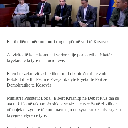
Ekonomi
Teknologji
Udhëtime
Kurti ditën e mërkurë mori rrugën për në veri të Kosovës.
DuVideo
Ai vizitoi të katër komunat veriore atje por jo edhe të katër
kryetarët e këtyre institucioneve.
Kreu i ekzekutivit jashtë itinerarit la Izmir Zeqrin e Zubin
Potokut dhe Ilir Pecin e Zveçanit, dytë kryetar të Partisë
Demokratike të Kosovës.
Ministri i Pushtetit Lokal, Elbert Krasniqi në Debat Plus tha se
ata nuk i kanë takuar për shkak se vizita e tyre është zhvilluar
në objektet zyrtare të komunave e jo në zyrat ku këta dy kryetar
kryejnë detyrën e tyre.