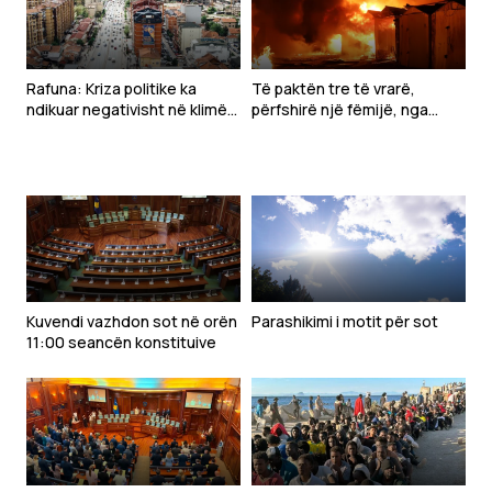
Rafuna: Kriza politike ka
Të paktën tre të vrarë,
ndikuar negativisht në klimën
përfshirë një fëmijë, nga
e të bërit biznes
sulmet ruse pranë Kievit
Kuvendi vazhdon sot në orën
Parashikimi i motit për sot
11:00 seancën konstituive