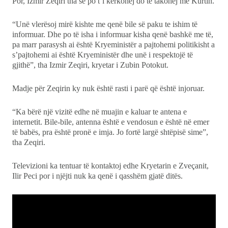
Por, Izmir Zeqiri tha se po t’i kërkohej do të takohej me Kurtin.
“Unë vlerësoj mirë kishte me qenë bile së paku te ishim të
informuar. Dhe po të isha i informuar kisha qenë bashkë me të,
pa marr parasysh ai është Kryeministër a pajtohemi politikisht a
s’pajtohemi ai është Kryeministër dhe unë i respektojë të
gjithë”, tha Izmir Zeqiri, kryetar i Zubin Potokut.
Madje për Zeqirin ky nuk është rasti i parë që është injoruar.
“Ka bërë një vizitë edhe në muajin e kaluar te antena e
internetit. Bile-bile, antenna është e vendosun e është në emer
të babës, pra është pronë e imja. Jo fortë largë shtëpisë sime”,
tha Zeqiri.
Televizioni ka tentuar të kontaktoj edhe Kryetarin e Zveçanit,
Ilir Peci por i njëjti nuk ka qenë i qasshëm gjatë ditës.