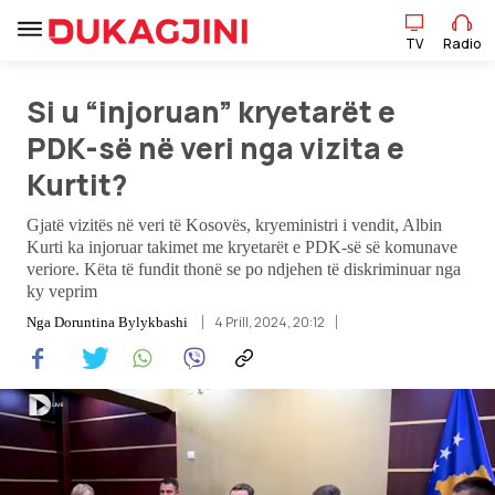
TV
Radio
Si u “injoruan” kryetarët e
TV
Radio
PDK-së në veri nga vizita e
Kurtit?
Lajme
Gjatë vizitës në veri të Kosovës, kryeministri i vendit, Albin
Kurti ka injoruar takimet me kryetarët e PDK-së së komunave
Sport
veriore. Këta të fundit thonë se po ndjehen të diskriminuar nga
ky veprim
Pikëpamje
4 Prill, 2024, 20:12
Nga
Doruntina Bylykbashi
Art Jete
Kulturë
Showbiz