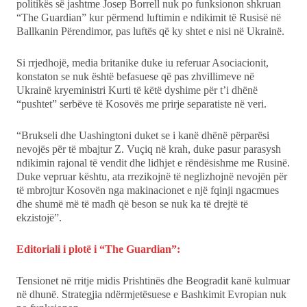
politikës së jashtme Josep Borrell nuk po funksionon shkruan
“The Guardian” kur përmend luftimin e ndikimit të Rusisë në
Ballkanin Përendimor, pas luftës që ky shtet e nisi në Ukrainë.
Si rrjedhojë, media britanike duke iu referuar Asociacionit,
konstaton se nuk është befasuese që pas zhvillimeve në
Ukrainë kryeministri Kurti të këtë dyshime për t’i dhënë
“pushtet” serbëve të Kosovës me prirje separatiste në veri.
“Brukseli dhe Uashingtoni duket se i kanë dhënë përparësi
nevojës për të mbajtur Z. Vuçiq në krah, duke pasur parasysh
ndikimin rajonal të vendit dhe lidhjet e rëndësishme me Rusinë.
Duke vepruar kështu, ata rrezikojnë të neglizhojnë nevojën për
të mbrojtur Kosovën nga makinacionet e një fqinji ngacmues
dhe shumë më të madh që beson se nuk ka të drejtë të
ekzistojë”.
Editoriali i plotë i “The Guardian”:
Tensionet në rritje midis Prishtinës dhe Beogradit kanë kulmuar
në dhunë. Strategjia ndërmjetësuese e Bashkimit Evropian nuk