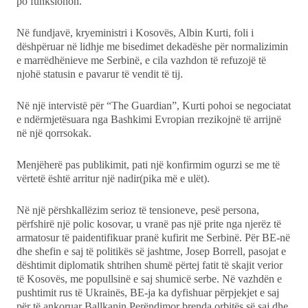
po funksionon.
Në fundjavë, kryeministri i Kosovës, Albin Kurti, foli i
dëshpëruar në lidhje me bisedimet dekadëshe për normalizimin
e marrëdhënieve me Serbinë, e cila vazhdon të refuzojë të
njohë statusin e pavarur të vendit të tij.
Në një intervistë për “The Guardian”, Kurti pohoi se negociatat
e ndërmjetësuara nga Bashkimi Evropian rrezikojnë të arrijnë
në një qorrsokak.
Menjëherë pas publikimit, pati një konfirmim ogurzi se me të
vërtetë është arritur një nadir(pika më e ulët).
Në një përshkallëzim serioz të tensioneve, pesë persona,
përfshirë një polic kosovar, u vranë pas një prite nga njerëz të
armatosur të paidentifikuar pranë kufirit me Serbinë. Për BE-në
dhe shefin e saj të politikës së jashtme, Josep Borrell, pasojat e
dështimit diplomatik shtrihen shumë përtej fatit të skajit verior
të Kosovës, me popullsinë e saj shumicë serbe. Në vazhdën e
pushtimit rus të Ukrainës, BE-ja ka dyfishuar përpjekjet e saj
për të ankoruar Ballkanin Perëndimor brenda orbitës së saj dhe