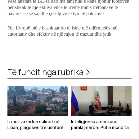
Pesë anëtarë të BE-së deri më tani nuk e kanë njohur Kosovën
për shkak të një ekuivalence të rreme midis rrethanave të
pavarësisë së saj dhe çështjeve të tyre të pakicave.
Një Evropë më e bashkuar do të ishte një ndërmjetës më
autoritativ dhe efektiv në një rajon të trazuar dhe jetik.
Të fundit nga rubrika
Izraeli vazhdon sulmet në
Inteligjenca amerikane
Liban, plagosen tre ushtarë
paralajmëron: Putin mund ta
gjatë çaktivizimit të
testojë NATO-n me një sulm