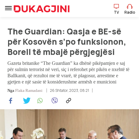
TV
Radio
The Guardian: Qasja e BE-së
për Kosovën s’po funksionon,
TV
Radio
Borell të mbajë përgjegjësi
Gazeta britanike “The Guardian” ka dhënë pikëpamjen e saj
Lajme
për sulmin terrorist në veri, siç i referohet për pikën e nxehtë të
Ballkanit, që rezultoi me të vrarë, të plagosur, arrestime e
gjetjen e një sasie të konsiderushme armësh e municioni
Sport
26 Shtator, 2023, 08:21
Nga
Flaka Ramadani
Pikëpamje
Art Jete
Kulturë