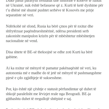
Duke pasur parasysh rrethanat dhe historinë e kohëve të fundit
në Ukrainë, nuk është befasuese që z. Kurti të ketë dyshime për
t’u dhënë më shumë pushtet serbëve të Kosovës me prirje
separatiste në veri.
Ndërkohë në sfond, Rusia ka bërë çmos për të nxitur dhe
shfrytëzuar paqëndrueshmërinë, ndërsa presidenti serb
zakonisht manipulon krizën për të mbështetur mbështetjen
nacionaliste në vend.
Disa shtete të BE-së theksojnë se edhe zoti Kurti ka bërë
gabime.
Ai ka nxitur në mënyrë të pamatur pakënaqësitë në veri, ku
autonomia më e madhe do të jetë në mënyrë të pashmangshme
pjesë e çdo zgjidhjeje të suksesshme.
Por, kjo është një çështje e statusit përfundimtar që duhet të
shkojë paralelisht me lëvizjet reale nga Beogradi. BE-ja
gjithashtu duhet të rregullojë shtëpinë e saj.