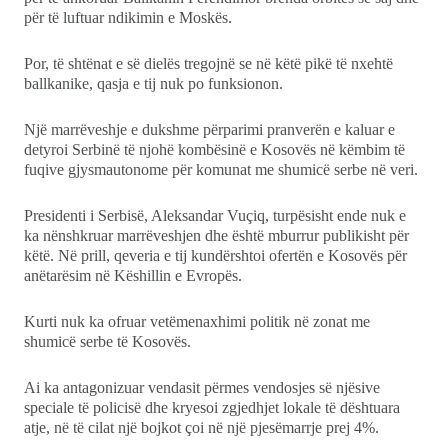
për të luftuar ndikimin e Moskës.
Por, të shtënat e së dielës tregojnë se në këtë pikë të nxehtë
ballkanike, qasja e tij nuk po funksionon.
Një marrëveshje e dukshme përparimi pranverën e kaluar e
detyroi Serbinë të njohë kombësinë e Kosovës në këmbim të
fuqive gjysmautonome për komunat me shumicë serbe në veri.
Presidenti i Serbisë, Aleksandar Vuçiq, turpësisht ende nuk e
ka nënshkruar marrëveshjen dhe është mburrur publikisht për
këtë. Në prill, qeveria e tij kundërshtoi ofertën e Kosovës për
anëtarësim në Këshillin e Evropës.
Kurti nuk ka ofruar vetëmenaxhimi politik në zonat me
shumicë serbe të Kosovës.
Ai ka antagonizuar vendasit përmes vendosjes së njësive
speciale të policisë dhe kryesoi zgjedhjet lokale të dështuara
atje, në të cilat një bojkot çoi në një pjesëmarrje prej 4%.