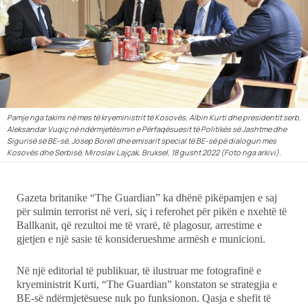
Showbiz
Ekonomi
Teknologji
Pamje nga takimi në mes të kryeministrit të Kosovës, Albin Kurti dhe presidentit serb,
Udhëtime
Aleksandar Vuqiç në ndërmjetësimin e Përfaqësuesit të Politikës së Jashtme dhe
Sigurisë së BE-së, Josep Borell dhe emisarit special të BE-së pë dialogun mes
Kosovës dhe Serbisë, Miroslav Lajçak, Bruksel, 18 gusht 2022 (Foto nga arkivi).
DuVideo
Gazeta britanike “The Guardian” ka dhënë pikëpamjen e saj
për sulmin terrorist në veri, siç i referohet për pikën e nxehtë të
Ballkanit, që rezultoi me të vrarë, të plagosur, arrestime e
gjetjen e një sasie të konsiderueshme armësh e municioni.
Në një editorial të publikuar, të ilustruar me fotografinë e
kryeministrit Kurti, “The Guardian” konstaton se strategjia e
BE-së ndërmjetësuese nuk po funksionon. Qasja e shefit të