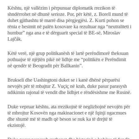
Kështu, një vallëzim i përpunuar diplomatik rrezikon të
shndërrohet në dhunë serioze. Por, për këtë, z. Borell mund të
duhet gjithashtu të marrë disa përgjegjësi. Z. Kurti pohon se
rënia e besimit në palën kosovare ka rezultuar nga “neutraliteti i
humbur” nga ana e të dërguarit special të BE-së, Miroslav
Lajčák.
Këtë verë, një grup politikanësh të lartë perëndimorë theksuan
pothuajse të njëjtën pikë në lidhje me “politikën e Perëndimit
në qendër të Beogradit për Ballkanin”.
Brukseli dhe Uashingtoni duket se i kanë dhënë përparësi
nevojës për të mbajtur Z. Vuçiç në krah, duke pasur parasysh
ndikimin rajonal të vendit dhe lidhjet e rëndësishme me Rusinë.
Duke vepruar kështu, ata rrezikojnë të neglizhojnë nevojën për
të mbrojtur Kosovën nga makinacionet e një fqinji ngacmues
dhe shumë më të madh që beson se nuk ka të drejtë të
ekzistojë.