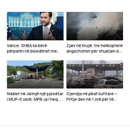
municioneve
të kufizuar
Vance: SHBA ka bërë
Zjarr në Krujë, tre helikopterë
përparim në bisedimet me
angazhohen për shuarjen e
Iranin
flakëve – dyshohet për
zjarrvënie të qëllimshme
Ndalet në Jarinjë një pjesëtar
Gjendja në pikat kufitare –
i MUP-it serb, MPB-ja i heq
Pritje deri në 1 orë për të
shtetësinë e Kosovës
hyrë në Kosovë, situata e
njëjtë edhe për dalje nga
vendi