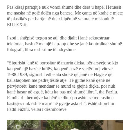
Pas kësaj paraqitje nuk vonoi shumë dhe dera u hapë. Hetuesit
me maska në gojë dolën nga banesa. Me çanta në krahë e mjete
të plastikës për bartje në duar hipën në veturat e misionit të
EULEX-it.
I zoti i shtëpisë tregon se atij dhe djalit i janë sekuestruar
telefonat, bashkë me një llap-top dhe se janë kontrolluar shumë
fotografi, libra e shkrime të ndryshme.
“Sigurisht janë të porositur të marrin diçka, për arsyeje se kjo
ka qenë një bazë e luftës, ka qenë bazë e vjetër prej viteve
1988-1989, sigurisht edhe ata shokë që janë në Hagë e që
ballafaqohen me padrejtësitë atje. Të gjithë kanë qenë në
përvjetorët, kanë menduar se mund të gjejnë diçka, por nuk
kanë hasur në asgjë, këtu ka pas më shumë libra”, tha Fazliu.
Familjari i heronjve ka bërë të ditur po ashtu se me rastin e
bastisjes nuk është marrë në pyetje askush”, është shprehur
Fadil Fazliu, vëllai i dëshmorëve.