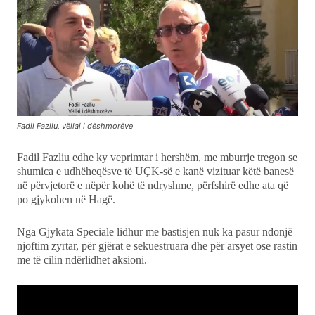
Fadil Fazliu, vëllai i dëshmorëve
Fadil Fazliu edhe ky veprimtar i hershëm, me mburrje tregon se
shumica e udhëheqësve të UÇK-së e kanë vizituar këtë banesë
në përvjetorë e nëpër kohë të ndryshme, përfshirë edhe ata që
po gjykohen në Hagë.
Nga Gjykata Speciale lidhur me bastisjen nuk ka pasur ndonjë
njoftim zyrtar, për gjërat e sekuestruara dhe për arsyet ose rastin
me të cilin ndërlidhet aksioni.