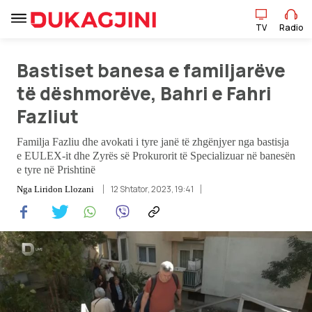
TV
Radio
Bastiset banesa e familjarëve
të dëshmorëve, Bahri e Fahri
TV
Radio
Fazliut
Familja Fazliu dhe avokati i tyre janë të zhgënjyer nga bastisja
Lajme
e EULEX-it dhe Zyrës së Prokurorit të Specializuar në banesën
e tyre në Prishtinë
12 Shtator, 2023, 19:41
Nga
Liridon Llozani
Sport
Pikëpamje
Art Jete
Kulturë