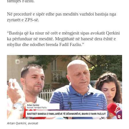
familjes Fazliu.
Në procedurë e sipër edhe pas mesditës vazhdoi bastisja nga
zyrtarët e ZPS-së.
“Bastisja që ka nisur në orët e mëngjesit sipas avokatit Qerkini
ka përfunduar në mesditë. Megjithatë në banesë dera është e
mbyllur dhe ndodhet brenda Fadil Fazliu.”
Artan Qerkini, avokat