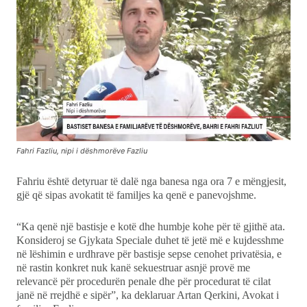
Fahri Fazliu, nipi i dëshmorëve Fazliu
Fahriu është detyruar të dalë nga banesa nga ora 7 e mëngjesit,
gjë që sipas avokatit të familjes ka qenë e panevojshme.
“Ka qenë një bastisje e kotë dhe humbje kohe për të gjithë ata.
Konsideroj se Gjykata Speciale duhet të jetë më e kujdesshme
në lëshimin e urdhrave për bastisje sepse cenohet privatësia, e
në rastin konkret nuk kanë sekuestruar asnjë provë me
relevancë për procedurën penale dhe për procedurat të cilat
janë në rrejdhë e sipër”, ka deklaruar Artan Qerkini, Avokat i