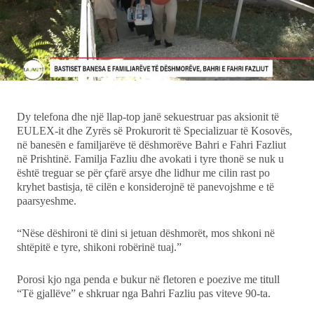
Showbiz
Ekonomi
Teknologji
Dy telefona dhe një llap-top janë sekuestruar pas aksionit të
Udhëtime
EULEX-it dhe Zyrës së Prokurorit të Specializuar të Kosovës,
në banesën e familjarëve të dëshmorëve Bahri e Fahri Fazliut
në Prishtinë. Familja Fazliu dhe avokati i tyre thonë se nuk u
DuVideo
është treguar se për çfarë arsye dhe lidhur me cilin rast po
kryhet bastisja, të cilën e konsiderojnë të panevojshme e të
paarsyeshme.
“Nëse dëshironi të dini si jetuan dëshmorët, mos shkoni në
shtëpitë e tyre, shikoni robërinë tuaj.”
Porosi kjo nga penda e bukur në fletoren e poezive me titull
“Të gjallëve” e shkruar nga Bahri Fazliu pas viteve 90-ta.