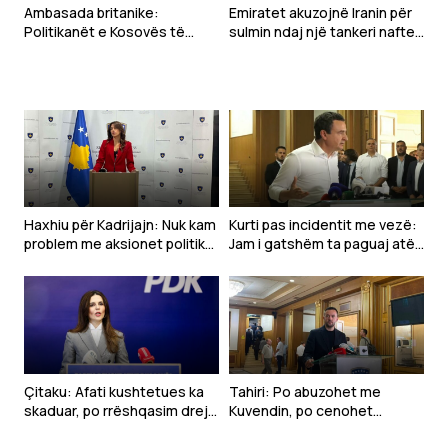
Ambasada britanike:
Emiratet akuzojnë Iranin për
Politikanët e Kosovës të
sulmin ndaj një tankeri nafte
punojnë urgjentisht për
në Hormuz
zhbllokimin e situatës në
Kuvend
Haxhiu për Kadrijajn: Nuk kam
Kurti pas incidentit me vezë:
problem me aksionet politike
Jam i gatshëm ta paguaj atë
të deputetëve
çmim vetëm të vijnë në takim
Çitaku: Afati kushtetues ka
Tahiri: Po abuzohet me
skaduar, po rrëshqasim drejt
Kuvendin, po cenohet
anarkisë
Kushtetuta dhe po