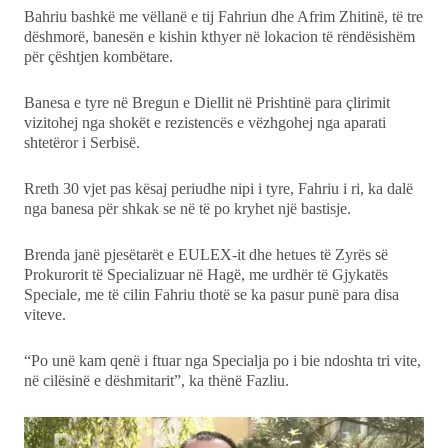
Bahriu bashkë me vëllanë e tij Fahriun dhe Afrim Zhitinë, të tre
dëshmorë, banesën e kishin kthyer në lokacion të rëndësishëm
për çështjen kombëtare.
Banesa e tyre në Bregun e Diellit në Prishtinë para çlirimit
vizitohej nga shokët e rezistencës e vëzhgohej nga aparati
shtetëror i Serbisë.
Rreth 30 vjet pas kësaj periudhe nipi i tyre, Fahriu i ri, ka dalë
nga banesa për shkak se në të po kryhet një bastisje.
Brenda janë pjesëtarët e EULEX-it dhe hetues të Zyrës së
Prokurorit të Specializuar në Hagë, me urdhër të Gjykatës
Speciale, me të cilin Fahriu thotë se ka pasur punë para disa
viteve.
“Po unë kam qenë i ftuar nga Specialja po i bie ndoshta tri vite,
në cilësinë e dëshmitarit”, ka thënë Fazliu.