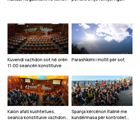
e të bërit biznes
sulmet ruse pranë Kievit
Kuvendi vazhdon sot në orën
Parashikimi i motit për sot
11:00 seancën konstituive
Kalon afati kushtetues,
Spanja kërcënon Italinë me
seanca konstituive vazhdon
kundërmasa për kontrollet
nesër
kufitare pas krizës në Ceuta