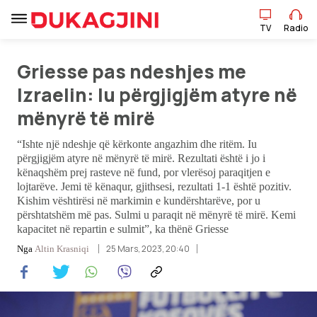
TV
Radio
TV
Radio
Griesse pas ndeshjes me
Izraelin: Iu përgjigjëm atyre në
mënyrë të mirë
Lajme
“Ishte një ndeshje që kërkonte angazhim dhe ritëm. Iu
Sport
përgjigjëm atyre në mënyrë të mirë. Rezultati është i jo i
kënaqshëm prej rasteve në fund, por vlerësoj paraqitjen e
lojtarëve. Jemi të kënaqur, gjithsesi, rezultati 1-1 është pozitiv.
Pikëpamje
Kishim vështirësi në markimin e kundërshtarëve, por u
përshtatshëm më pas. Sulmi u paraqit në mënyrë të mirë. Kemi
Art Jete
kapacitet në repartin e sulmit”, ka thënë Griesse
25 Mars, 2023, 20:40
Nga
Altin Krasniqi
Kulturë
Showbiz