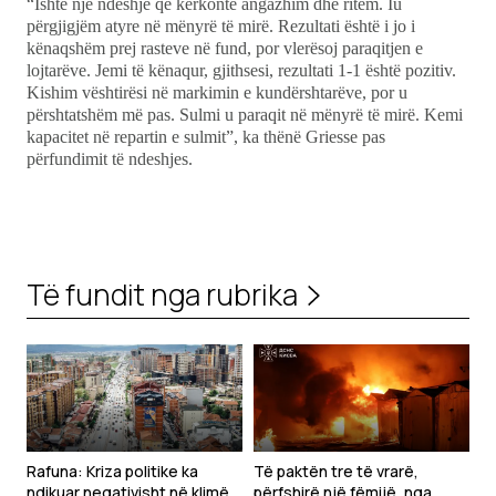
“Ishte një ndeshje që kërkonte angazhim dhe ritëm. Iu
përgjigjëm atyre në mënyrë të mirë. Rezultati është i jo i
kënaqshëm prej rasteve në fund, por vlerësoj paraqitjen e
lojtarëve. Jemi të kënaqur, gjithsesi, rezultati 1-1 është pozitiv.
Kishim vështirësi në markimin e kundërshtarëve, por u
përshtatshëm më pas. Sulmi u paraqit në mënyrë të mirë. Kemi
kapacitet në repartin e sulmit”, ka thënë Griesse pas
përfundimit të ndeshjes.
Të fundit nga rubrika
Rafuna: Kriza politike ka
Të paktën tre të vrarë,
ndikuar negativisht në klimën
përfshirë një fëmijë, nga