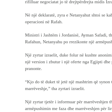
rifilluar negociatat jo të drejtpërdrejta midis Iz
Në një deklaratë, zyra e Netanyahut shtoi se kabi
operacioni në Rafah.
Ministri i Jashtëm i Jordanisë, Ayman Safadi, t
Rafahun, Netanyahu po rrezikonte një armëpus
Një zyrtar izraelit, duke folur në kushte anonim
një version i zbutur i një oferte nga Egjipti dhe
pranonte.
“Kjo do të duket të jetë një mashtrim që synon t
marrëveshje,” tha zyrtari izraelit.
Një zyrtar tjetër i informuar për marrëveshjen 
armëpushimin me faza dhe marrëveshjen për lir