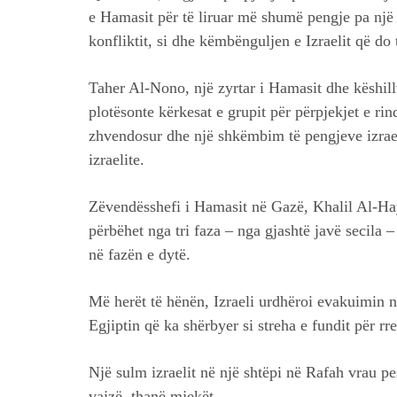
e Hamasit për të liruar më shumë pengje pa një
konfliktit, si dhe këmbënguljen e Izraelit që d
Taher Al-Nono, një zyrtar i Hamasit dhe këshill
plotësonte kërkesat e grupit për përpjekjet e ri
zhvendosur dhe një shkëmbim të pengjeve izraeli
izraelite.
Zëvendësshefi i Hamasit në Gazë, Khalil Al-Hayy
përbëhet nga tri faza – nga gjashtë javë secila –
në fazën e dytë.
Më herët të hënën, Izraeli urdhëroi evakuimin n
Egjiptin që ka shërbyer si streha e fundit për r
Një sulm izraelit në një shtëpi në Rafah vrau pe
vajzë, thanë mjekët.