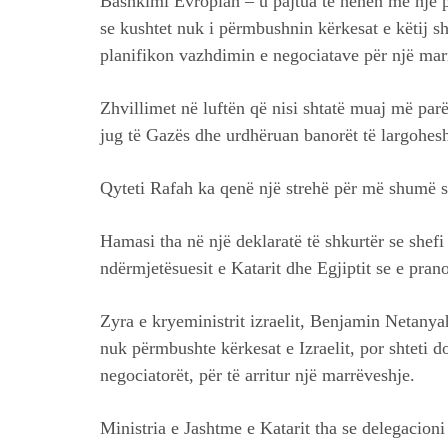
Bashkimi Evropian – u pajtua të hënën me një 
se kushtet nuk i përmbushnin kërkesat e këtij s
planifikon vazhdimin e negociatave për një mar
Zhvillimet në luftën që nisi shtatë muaj më parë
jug të Gazës dhe urdhëruan banorët të largoheshi
Qyteti Rafah ka qenë një strehë për më shumë s
Hamasi tha në një deklaratë të shkurtër se shefi
ndërmjetësuesit e Katarit dhe Egjiptit se e pra
Zyra e kryeministrit izraelit, Benjamin Netany
nuk përmbushte kërkesat e Izraelit, por shteti d
negociatorët, për të arritur një marrëveshje.
Ministria e Jashtme e Katarit tha se delegacioni 