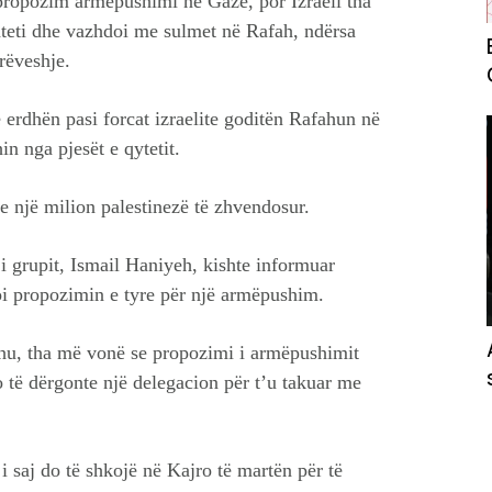
propozim armëpushimi në Gazë, por Izraeli tha
hteti dhe vazhdoi me sulmet në Rafah, ndërsa
rëveshje.
 erdhën pasi forcat izraelite goditën Rafahun në
n nga pjesët e qytetit.
e një milion palestinezë të zhvendosur.
 i grupit, Ismail Haniyeh, kishte informuar
noi propozimin e tyre për një armëpushim.
ahu, tha më vonë se propozimi i armëpushimit
o të dërgonte një delegacion për t’u takuar me
i saj do të shkojë në Kajro të martën për të