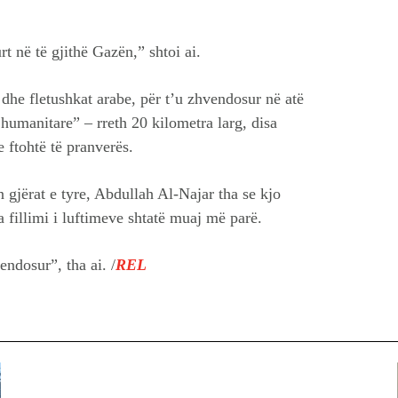
t në të gjithë Gazën,” shtoi ai.
dhe fletushkat arabe, për t’u zhvendosur në atë
r humanitare” – rreth 20 kilometra larg, disa
e ftohtë të pranverës.
gjërat e tyre, Abdullah Al-Najar tha se kjo
a fillimi i luftimeve shtatë muaj më parë.
ndosur”, tha ai. /
REL