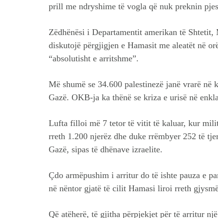
prill me ndryshime të vogla që nuk preknin pjes
Zëdhënësi i Departamentit amerikan të Shtetit, 
diskutojë përgjigjen e Hamasit me aleatët në or
“absolutisht e arritshme”.
Më shumë se 34.600 palestinezë janë vrarë në ko
Gazë. OKB-ja ka thënë se kriza e urisë në enk
Lufta filloi më 7 tetor të vitit të kaluar, kur m
rreth 1.200 njerëz dhe duke rrëmbyer 252 të tje
Gazë, sipas të dhënave izraelite.
Çdo armëpushim i arritur do të ishte pauza e p
në nëntor gjatë të cilit Hamasi liroi rreth gjysm
Që atëherë, të gjitha përpjekjet për të arritur 