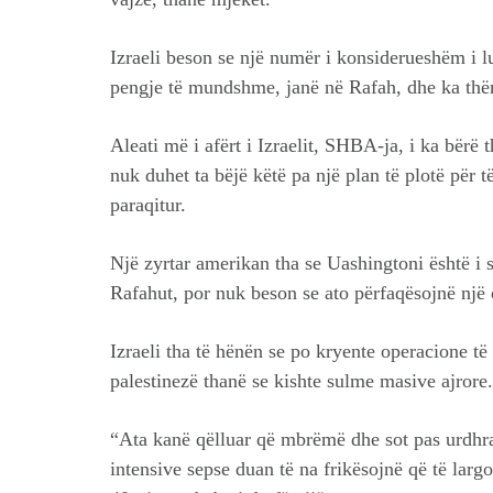
Izraeli beson se një numër i konsiderueshëm i l
pengje të mundshme, janë në Rafah, dhe ka thënë
Aleati më i afërt i Izraelit, SHBA-ja, i ka bërë
nuk duhet ta bëjë këtë pa një plan të plotë për t
paraqitur.
Një zyrtar amerikan tha se Uashingtoni është i s
Rafahut, por nuk beson se ato përfaqësojnë një
Izraeli tha të hënën se po kryente operacione të
palestinezë thanë se kishte sulme masive ajrore.
“Ata kanë qëlluar që mbrëmë dhe sot pas urdh
intensive sepse duan të na frikësojnë që të larg