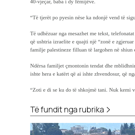
40-vjeçar, baba i dy fëmijëve.
“Të tjerët po pyesin nëse ka ndonjë vend të sigur
Të udhëzuar nga mesazhet me tekst, telefonatat 
që ushtria izraelite e quajti një “zonë e zgjerua
familje palestineze filluan të largohen në shiun 
Ndërsa familjet çmontonin tendat dhe mblidhnin 
ishte hera e katërt që ai ishte zhvendosur, që ng
“Zoti e di se ku do të shkojmë tani. Nuk kemi ve
Të fundit nga rubrika