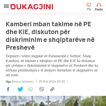
TV
Radio
Kamberi mban takime në PE
TV
Radio
dhe KiE, diskuton për
diskriminim e shqiptarëve në
Lajme
Preshevë
Sport
Deputeti i vetëm shqiptar në Parlamentin e Serbisë, Shaip
Kamberi, në takimet e mbajtura në PE dhe KiE ka diskutuar
Pikëpamje
për çështjen e diskriminimit të shqiptarëve në Preshevë dhe ka
kërkuar përmbushjen e të drejtave themelore të shqiptarëve në
atë zonë
Art Jete
25 Prill, 2024, 20:33
Nga
Blinera Mehmeti
Kulturë
Showbiz