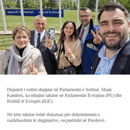
Ekonomi
Teknologji
Udhëtime
DuVideo
Deputeti i vetëm shqiptar në Parlamentin e Serbisë, Shaip
Kamberi, ka mbajtur takime në Parlamentin Evropian (PE) dhe
Këshill të Evropës (KiE).
Në këto takime është diskutuar për diskriminimin e
vazhdueshëm të shqiptarëve, veçanërisht në Preshevë.