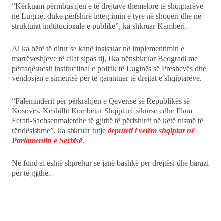
“Kërkuam përmbushjen e të drejtave themelore të shqiptarëve
në Luginë, duke përfshirë integrimin e tyre në shoqëri dhe në
strukturat indtitucionale e publike”, ka shkruar Kamberi.
Ai ka bërë të ditur se kanë insistuar në implementimin e
marrëveshjeve të cilat sipas tij, i ka nënshkruar Beogradi me
përfaqësuesit instituciinal e politik të Luginës së Preshevës dhe
vendosjen e simetrisë për të garantuar të drejtat e shqiptarëve.
“Faleminderit për përkrahjen e Qeverisë së Republikës së
Kosovës, Këshillit Kombëtar Shqiptarë sikurse edhe Flora
Ferati-Sachsenmaierdhe të gjithë të përfshirët në këtë nismë të
rëndësishme”, ka shkruar tutje
deputeti i vetëm shqiptar në
Parlamentin e Serbisë
.
Në fund ai është shprehur se janë bashkë për drejtësi dhe barazi
për të gjithë.