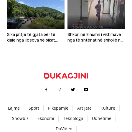
shumë mbështetje
S’ka pritje të gjata për të
Shkon në 8 numri i viktimave
dale nga Kosova në pikat
nga të shtënat në shkollë në
kufitare
Tajlandë
Lajme
Sport
Pikëpamje
Art Jete
Kulturë
Showbiz
Ekonomi
Teknologji
Udhëtime
DuVideo