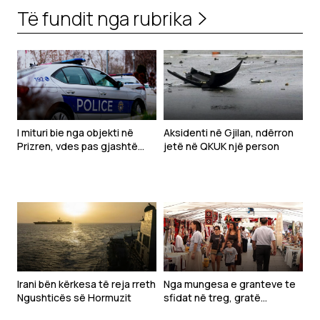
Të fundit nga rubrika
I mituri bie nga objekti në
Aksidenti në Gjilan, ndërron
Prizren, vdes pas gjashtë
jetë në QKUK një person
ditësh në QKUK
Irani bën kërkesa të reja rreth
Nga mungesa e granteve te
Ngushticës së Hormuzit
sfidat në treg, gratë
sipërmarrëse kërkojnë më